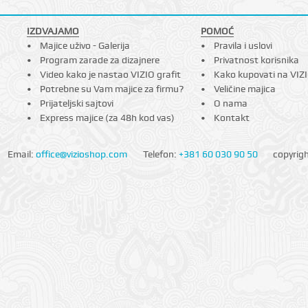
IZDVAJAMO
POMOĆ
Majice uživo - Galerija
Pravila i uslovi
Program zarade za dizajnere
Privatnost korisnika
Video kako je nastao VIZIO grafit
Kako kupovati na VIZ
Potrebne su Vam majice za firmu?
Veličine majica
Prijateljski sajtovi
O nama
Express majice (za 48h kod vas)
Kontakt
Email:
office@vizioshop.com
Telefon:
+381 60 030 90 50
copyrig