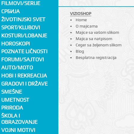
FILMOVI/SERIJE
СРБИЈА
VIZIOSHOP
ŽIVOTINJSKI SVET
Home
O majicama
SPORT/KLUBOVI
Majice sa vašom slikom
KOSTURI/LOBANJE
Majica sa natpisom
HOROSKOPI
Ceger sa željenom slikom
POZNATE LIČNOSTI
Blog
Besplatna registracija
FORUMI/SAJTOVI
AUTO/MOTO
HOBI I REKREACIJA
GRADOVI I DRŽAVE
SMEŠNE
UMETNOST
PRIRODA
ŠKOLA I
OBRAZOVANJE
VOJNI MOTIVI