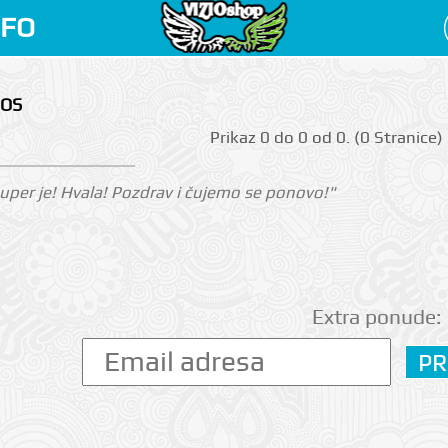
NFO
MOS
Prikаz 0 do 0 оd 0. (0 Strаnicе)
 Super je! Hvala! Pozdrav i čujemo se ponovo!"
Extra ponude: