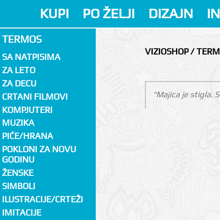
KUPI
PO ŽELJI
DIZAJN
I
TERMOS
VIZIOSHOP / TER
SA NATPISIMA
ZA LETO
ZA DECU
"Majica je stigla.
CRTANI FILMOVI
KOMPJUTERI
MUZIKA
PIĆE/HRANA
POKLONI ZA NOVU
GODINU
ŽENSKE
SIMBOLI
ILUSTRACIJE/CRTEŽI
IMITACIJE