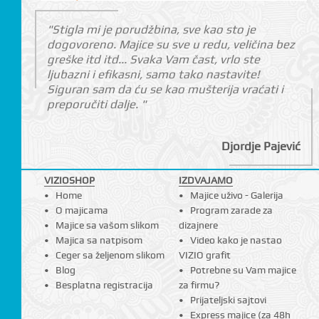
"Stigla mi je porudžbina, sve kao sto je
dogovoreno. Majice su sve u redu, veličina bez
greške itd itd... Svaka Vam čast, vrlo ste
ljubazni i efikasni, samo tako nastavite!
Siguran sam da ću se kao mušterija vraćati i
preporučiti dalje. "
Djordje Pajević
VIZIOSHOP
IZDVAJAMO
Home
Majice uživo - Galerija
O majicama
Program zarade za
Majice sa vašom slikom
dizajnere
Majica sa natpisom
Video kako je nastao
Ceger sa željenom slikom
VIZIO grafit
Blog
Potrebne su Vam majice
Besplatna registracija
za firmu?
Prijateljski sajtovi
Express majice (za 48h