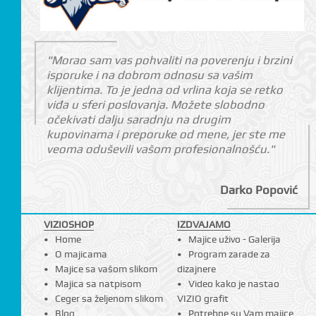
"Morao sam vas pohvaliti na poverenju i brzini
isporuke i na dobrom odnosu sa vašim
klijentima. To je jedna od vrlina koja se retko
viđa u sferi poslovanja. Možete slobodno
očekivati dalju saradnju na drugim
kupovinama i preporuke od mene, jer ste me
veoma oduševili vašom profesionalnošću."
Darko Popović
VIZIOSHOP
IZDVAJAMO
Home
Majice uživo - Galerija
O majicama
Program zarade za
Majice sa vašom slikom
dizajnere
Majica sa natpisom
Video kako je nastao
Ceger sa željenom slikom
VIZIO grafit
Blog
Potrebne su Vam majice