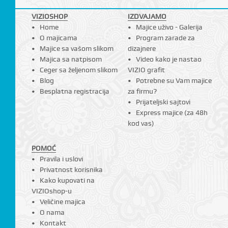
VIZIOSHOP
IZDVAJAMO
Home
Majice uživo - Galerija
I
O majicama
Program zarade za
Majice sa vašom slikom
dizajnere
Majica sa natpisom
Video kako je nastao
Ceger sa željenom slikom
VIZIO grafit
Blog
Potrebne su Vam majice
Besplatna registracija
za firmu?
Prijateljski sajtovi
Express majice (za 48h
kod vas)
POMOĆ
Pravila i uslovi
Privatnost korisnika
Kako kupovati na
VIZIOshop-u
Veličine majica
O nama
Kontakt