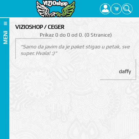
VIZIOSHOP / CEGER
MENI
Prikаz 0 do 0 оd 0. (0 Strаnicе)
"Samo da javim da je paket stigao u petak, sve
super. Hvala! :)"
daffy