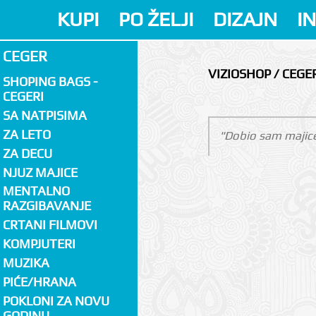
KUPI
PO ŽELJI
DIZAJN
I
CEGER
VIZIOSHOP / CEGE
SHOPING BAGS -
CEGERI
SA NATPISIMA
ZA LETO
"Dobio sam majice
ZA DECU
NJUZ MAJICE
MENTALNO
RAZGIBAVANJE
CRTANI FILMOVI
KOMPJUTERI
MUZIKA
PIĆE/HRANA
POKLONI ZA NOVU
GODINU