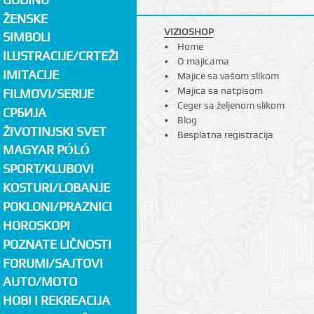
ŽENSKE
VIZIOSHOP
SIMBOLI
Home
ILUSTRACIJE/CRTEŽI
O majicama
IMITACIJE
Majice sa vašom slikom
Majica sa natpisom
FILMOVI/SERIJE
Ceger sa željenom slikom
СРБИЈА
Blog
ŽIVOTINJSKI SVET
Besplatna registracija
MAGYAR PÓLÓ
SPORT/KLUBOVI
KOSTURI/LOBANJE
POKLONI/PRAZNICI
HOROSKOPI
POZNATE LIČNOSTI
FORUMI/SAJTOVI
AUTO/MOTO
HOBI I REKREACIJA