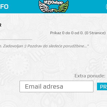
NFO
R
Prikаz 0 do 0 оd 0. (0 Strаnicе)
. Zadovoljan :) Pozdrav do sledeće porudžbine..."
Extra ponude: