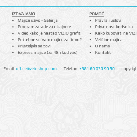
IZDVAJAMO
POMOĆ
Majice uživo - Galerija
Pravila i uslovi
Program zarade za dizajnere
Privatnost korisnika
Video kako je nastao VIZIO grafit
Kako kupovati na VIZ
Potrebne su Vam majice za firmu?
Veličine majica
Prijateljski sajtovi
O nama
Express majice (za 48h kod vas)
Kontakt
Email:
office@vizioshop.com
Telefon:
+381 60 030 90 50
copyrig