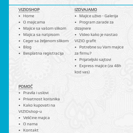
VIZIOSHOP
IZDVAJAMO
Home
Majice uživo - Galerija
I
O majicama
Program zarade za
Majice sa vašom slikom
dizajnere
Majica sa natpisom
Video kako je nastao
Ceger sa željenom slikom
VIZIO grafit
Blog
Potrebne su Vam majice
Besplatna registracija
za firmu?
Prijateljski sajtovi
Express majice (za 48h
kod vas)
POMOĆ
Pravila i uslovi
Privatnost korisnika
Kako kupovati na
VIZIOshop-u
Veličine majica
O nama
Kontakt