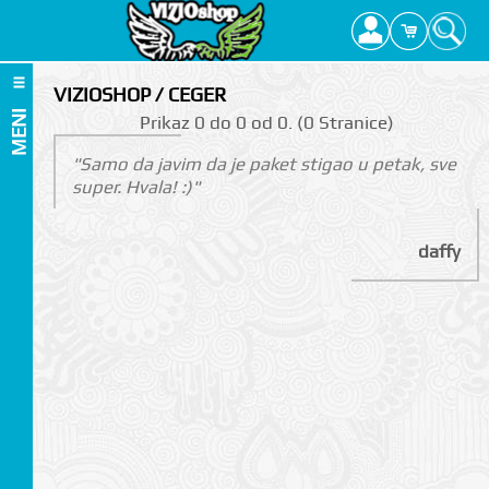
VIZIOSHOP / CEGER
MENI
Prikаz 0 do 0 оd 0. (0 Strаnicе)
"Samo da javim da je paket stigao u petak, sve
super. Hvala! :)"
daffy