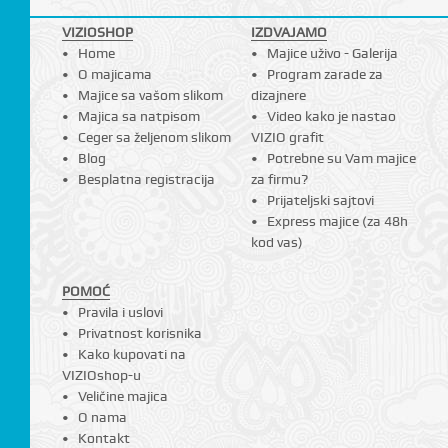
VIZIOSHOP
IZDVAJAMO
Home
Majice uživo - Galerija
I
O majicama
Program zarade za
Majice sa vašom slikom
dizajnere
Majica sa natpisom
Video kako je nastao
Ceger sa željenom slikom
VIZIO grafit
Blog
Potrebne su Vam majice
Besplatna registracija
za firmu?
Prijateljski sajtovi
Express majice (za 48h
kod vas)
POMOĆ
Pravila i uslovi
Privatnost korisnika
Kako kupovati na
VIZIOshop-u
Veličine majica
O nama
Kontakt