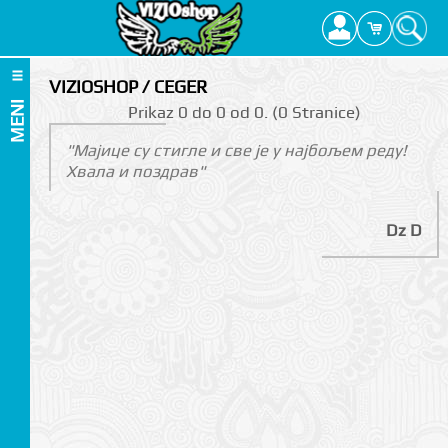
VIZIOSHOP / CEGER
MENI
Prikаz 0 do 0 оd 0. (0 Strаnicе)
"Мајице су стигле и све је у најбољем реду!
Хвала и поздрав"
Dz D