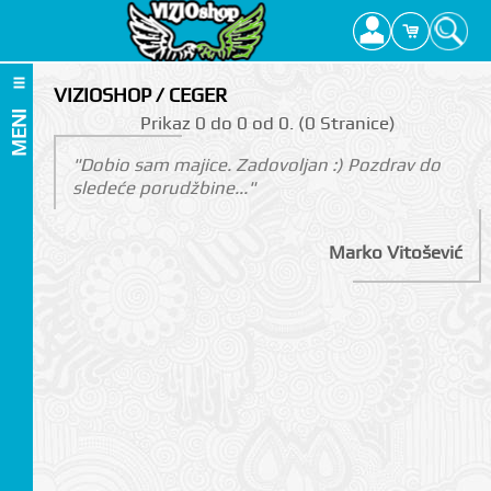
VIZIOSHOP / CEGER
MENI
Prikаz 0 do 0 оd 0. (0 Strаnicе)
"Dobio sam majice. Zadovoljan :) Pozdrav do
sledeće porudžbine..."
Marko Vitošević