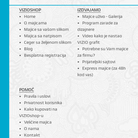
VIZIOSHOP
IZDVAJAMO
Home
Majice uživo - Galerija
I
O majicama
Program zarade za
Majice sa vašom slikom
dizajnere
Majica sa natpisom
Video kako je nastao
Ceger sa željenom slikom
VIZIO grafit
Blog
Potrebne su Vam majice
Besplatna registracija
za firmu?
Prijateljski sajtovi
Express majice (za 48h
kod vas)
POMOĆ
Pravila i uslovi
Privatnost korisnika
Kako kupovati na
VIZIOshop-u
Veličine majica
O nama
Kontakt