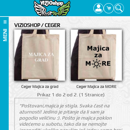
VIZIOSHOP / CEGER
MENI
Ceger Majica za grad
Ceger Majica za MORE
Prikаz 1 do 2 оd 2. (1 Strаnicе)
"Poštovani,majica je stigla. Svaka čast na
ažurnosti! Jedino je pitanje da li sam ja
pogodio veličinu :). Pošto je majica poklon
videćemo u subotu, tako da se nemojte