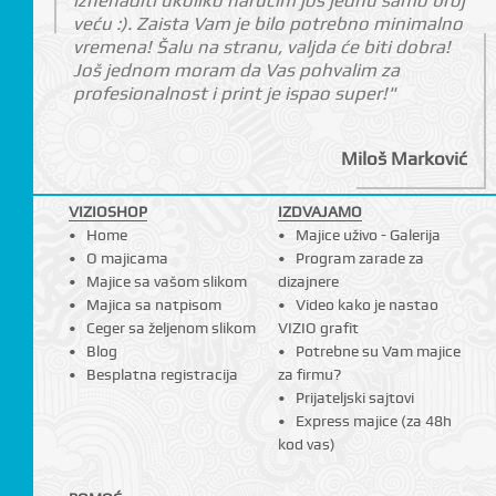
iznenaditi ukoliko naručim još jednu samo broj
veću :). Zaista Vam je bilo potrebno minimalno
vremena! Šalu na stranu, valjda će biti dobra!
I
Još jednom moram da Vas pohvalim za
profesionalnost i print je ispao super!"
Miloš Marković
VIZIOSHOP
IZDVAJAMO
Home
Majice uživo - Galerija
O majicama
Program zarade za
Majice sa vašom slikom
dizajnere
Majica sa natpisom
Video kako je nastao
Ceger sa željenom slikom
VIZIO grafit
Blog
Potrebne su Vam majice
Besplatna registracija
za firmu?
Prijateljski sajtovi
Express majice (za 48h
kod vas)