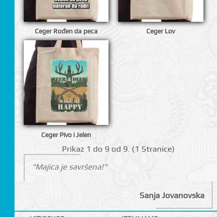
Ceger Rođen da peca
Ceger Lov
CI
Ceger Pivo i Jelen
Prikаz 1 do 9 оd 9. (1 Strаnicе)
"Majica je savršena!"
Sanja Jovanovska