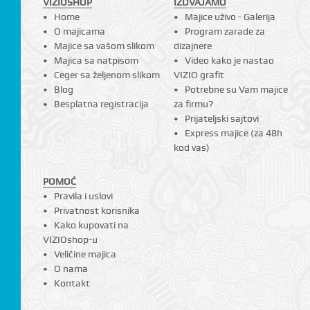
VIZIOSHOP
IZDVAJAMO
Home
Majice uživo - Galerija
O majicama
Program zarade za
Majice sa vašom slikom
dizajnere
Majica sa natpisom
Video kako je nastao
Ceger sa željenom slikom
VIZIO grafit
Blog
Potrebne su Vam majice
Besplatna registracija
za firmu?
Prijateljski sajtovi
Express majice (za 48h
kod vas)
POMOĆ
Pravila i uslovi
Privatnost korisnika
Kako kupovati na
VIZIOshop-u
Veličine majica
O nama
Kontakt