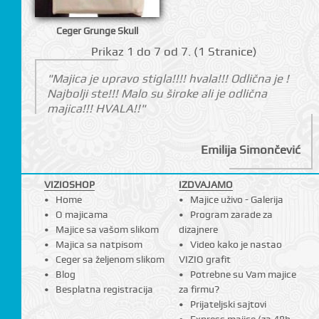
Ceger Grunge Skull
Prikаz 1 do 7 оd 7. (1 Strаnicе)
"Majica je upravo stigla!!!! hvala!!! Odlična je !
Najbolji ste!!! Malo su široke ali je odlična
majica!!! HVALA!!"
Emilija Simončević
CI
VIZIOSHOP
IZDVAJAMO
Home
Majice uživo - Galerija
O majicama
Program zarade za
Majice sa vašom slikom
dizajnere
Majica sa natpisom
Video kako je nastao
Ceger sa željenom slikom
VIZIO grafit
Blog
Potrebne su Vam majice
Besplatna registracija
za firmu?
Prijateljski sajtovi
Express majice (za 48h