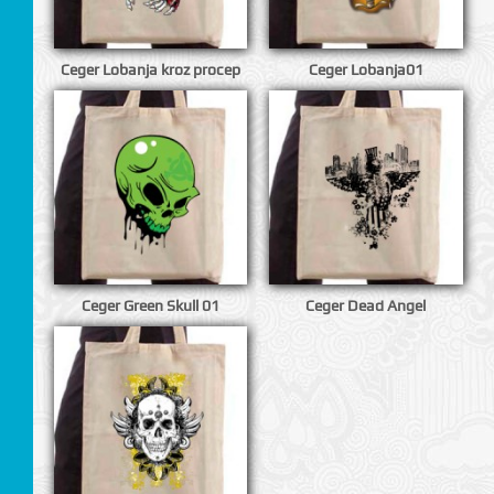
I
Ceger Lobanja kroz procep
Ceger Lobanja01
Ceger Green Skull 01
Ceger Dead Angel