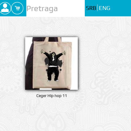
SRB
ENG
Ceger Hip hop 11