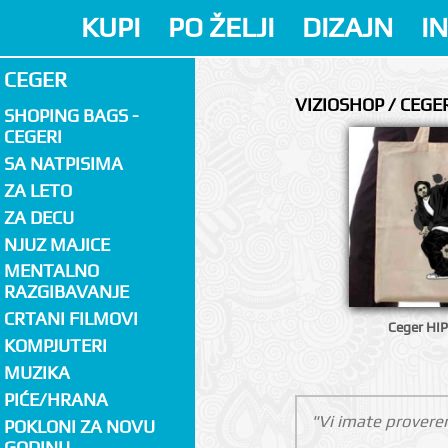
KUPI
PO ŽELJI
DIZAJN
I
CEGER
VIZIOSHOP / CEGE
SHOPING BAGS -
CEGERI
SA NATPISIMA
ZA LETO
ZA DECU
NJUZ MAJICE
MENTALNO
RAZGIBAVANJE
CRTANI FILMOVI
Ceger HI
KOMPJUTERI
MUZIKA
PIĆE/HRANA
"Vi imate proveren
POKLONI ZA NOVU
GODINU