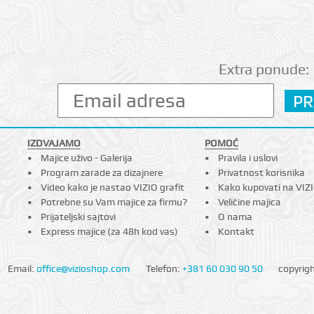
Extra ponude:
IZDVAJAMO
POMOĆ
Majice uživo - Galerija
Pravila i uslovi
Program zarade za dizajnere
Privatnost korisnika
Video kako je nastao VIZIO grafit
Kako kupovati na VIZ
Potrebne su Vam majice za firmu?
Veličine majica
Prijateljski sajtovi
O nama
Express majice (za 48h kod vas)
Kontakt
Email:
office@vizioshop.com
Telefon:
+381 60 030 90 50
copyrig