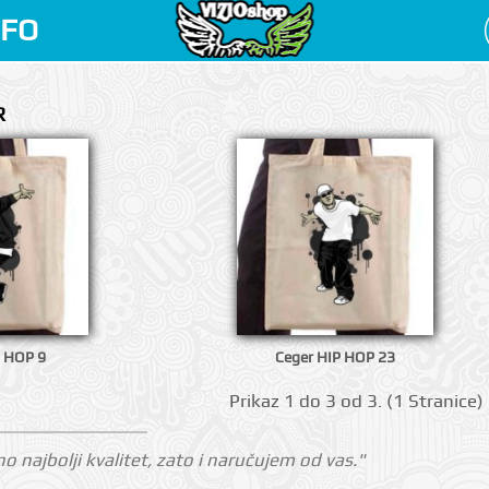
NFO
R
P HOP 9
Ceger HIP HOP 23
Prikаz 1 do 3 оd 3. (1 Strаnicе)
o najbolji kvalitet, zato i naručujem od vas."