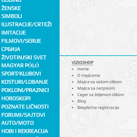
ŽENSKE
SIMBOLI
ILUSTRACIJE/CRTEŽI
IMITACIJE
FILMOVI/SERIJE
СРБИЈА
ŽIVOTINJSKI SVET
VIZIOSHOP
MAGYAR PÓLÓ
Home
SPORT/KLUBOVI
O majicama
KOSTURI/LOBANJE
Majice sa vašom slikom
Majica sa natpisom
POKLONI/PRAZNICI
Ceger sa željenom slikom
HOROSKOPI
Blog
POZNATE LIČNOSTI
Besplatna registracija
FORUMI/SAJTOVI
AUTO/MOTO
HOBI I REKREACIJA