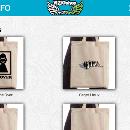
NFO
R
me Over
Ceger Linux