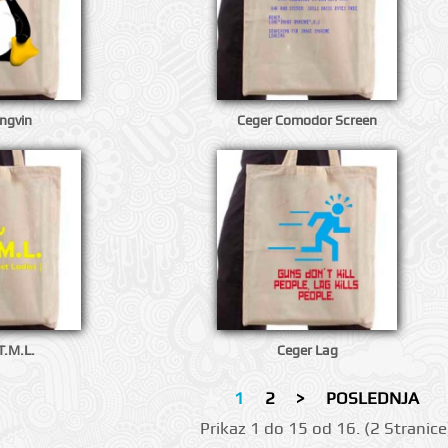
ngvin
Ceger Comodor Screen
T.M.L.
Ceger Lag
1
2
>
POSLEDNJA
Prikаz 1 do 15 оd 16. (2 Strаnicе