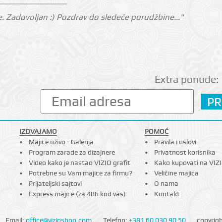
. Zadovoljan :) Pozdrav do sledeće porudžbine..."
Extra ponude:
IZDVAJAMO
POMOĆ
Majice uživo - Galerija
Pravila i uslovi
Program zarade za dizajnere
Privatnost korisnika
Video kako je nastao VIZIO grafit
Kako kupovati na VIZ
Potrebne su Vam majice za firmu?
Veličine majica
Prijateljski sajtovi
O nama
Express majice (za 48h kod vas)
Kontakt
Email:
office@vizioshop.com
Telefon:
+381 60 030 90 50
copyrig