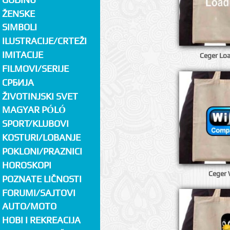
ŽENSKE
SIMBOLI
ILUSTRACIJE/CRTEŽI
IMITACIJE
Ceger Loa
FILMOVI/SERIJE
СРБИЈА
ŽIVOTINJSKI SVET
MAGYAR PÓLÓ
SPORT/KLUBOVI
KOSTURI/LOBANJE
POKLONI/PRAZNICI
HOROSKOPI
Ceger 
POZNATE LIČNOSTI
FORUMI/SAJTOVI
AUTO/MOTO
HOBI I REKREACIJA