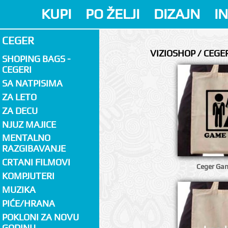
KUPI
PO ŽELJI
DIZAJN
I
CEGER
VIZIOSHOP / CEGE
SHOPING BAGS -
CEGERI
SA NATPISIMA
ZA LETO
ZA DECU
NJUZ MAJICE
MENTALNO
RAZGIBAVANJE
CRTANI FILMOVI
Ceger Ga
KOMPJUTERI
MUZIKA
PIĆE/HRANA
POKLONI ZA NOVU
GODINU