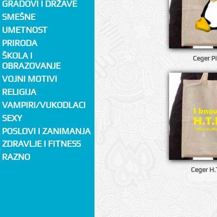
GRADOVI I DRŽAVE
SMEŠNE
UMETNOST
PRIRODA
ŠKOLA I
Ceger Pi
OBRAZOVANJE
VOJNI MOTIVI
RELIGIJA
VAMPIRI/VUKODLACI
SEXY
POSLOVI I ZANIMANJA
ZDRAVLJE I FITNESS
RAZNO
Ceger H.