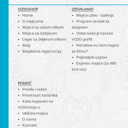
VIZIOSHOP
IZDVAJAMO
Home
Majice uživo - Galerija
I
O majicama
Program zarade za
Majice sa vašom slikom
dizajnere
Majica sa natpisom
Video kako je nastao
Ceger sa željenom slikom
VIZIO grafit
Blog
Potrebne su Vam majice
Besplatna registracija
za firmu?
Prijateljski sajtovi
Express majice (za 48h
kod vas)
POMOĆ
Pravila i uslovi
Privatnost korisnika
Kako kupovati na
VIZIOshop-u
Veličine majica
O nama
Kontakt