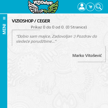
VIZIOSHOP / CEGER
MENI
Prikаz 0 do 0 оd 0. (0 Strаnicе)
"Dobio sam majice. Zadovoljan :) Pozdrav do
sledeće porudžbine..."
Marko Vitošević