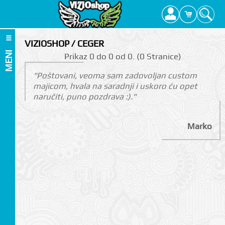
VIZIOSHOP / CEGER
MENI
Prikаz 0 do 0 оd 0. (0 Strаnicе)
"Poštovani, veoma sam zadovoljan custom
majicom, hvala na saradnji i uskoro ću opet
naručiti, puno pozdrava :)."
Marko