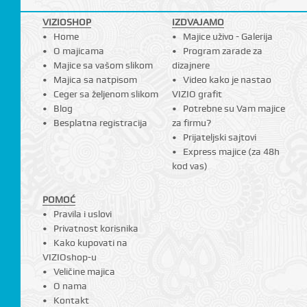
VIZIOSHOP
IZDVAJAMO
Home
Majice uživo - Galerija
I
O majicama
Program zarade za
Majice sa vašom slikom
dizajnere
Majica sa natpisom
Video kako je nastao
Ceger sa željenom slikom
VIZIO grafit
Blog
Potrebne su Vam majice
Besplatna registracija
za firmu?
Prijateljski sajtovi
Express majice (za 48h
kod vas)
POMOĆ
Pravila i uslovi
Privatnost korisnika
Kako kupovati na
VIZIOshop-u
Veličine majica
O nama
Kontakt