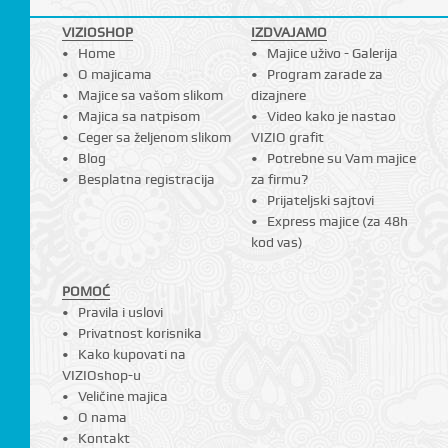
VIZIOSHOP
IZDVAJAMO
Home
Majice uživo - Galerija
I
O majicama
Program zarade za
Majice sa vašom slikom
dizajnere
Majica sa natpisom
Video kako je nastao
Ceger sa željenom slikom
VIZIO grafit
Blog
Potrebne su Vam majice
Besplatna registracija
za firmu?
Prijateljski sajtovi
Express majice (za 48h
kod vas)
POMOĆ
Pravila i uslovi
Privatnost korisnika
Kako kupovati na
VIZIOshop-u
Veličine majica
O nama
Kontakt