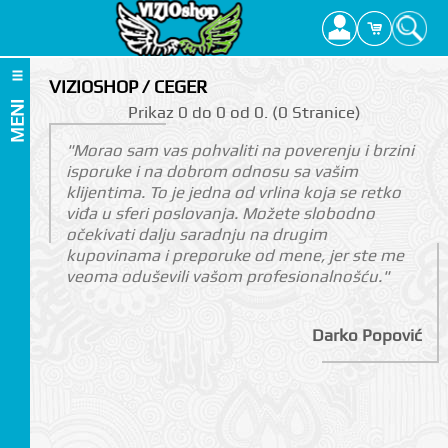
VIZIOSHOP / CEGER
MENI
Prikаz 0 do 0 оd 0. (0 Strаnicе)
"Morao sam vas pohvaliti na poverenju i brzini
isporuke i na dobrom odnosu sa vašim
klijentima. To je jedna od vrlina koja se retko
viđa u sferi poslovanja. Možete slobodno
očekivati dalju saradnju na drugim
kupovinama i preporuke od mene, jer ste me
veoma oduševili vašom profesionalnošću."
Darko Popović