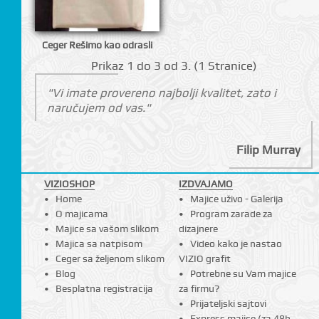
I
Ceger Rešimo kao odrasli
Prikаz 1 do 3 оd 3. (1 Strаnicе)
"Vi imate provereno najbolji kvalitet, zato i
naručujem od vas."
Filip Murray
VIZIOSHOP
IZDVAJAMO
Home
Majice uživo - Galerija
O majicama
Program zarade za
Majice sa vašom slikom
dizajnere
Majica sa natpisom
Video kako je nastao
Ceger sa željenom slikom
VIZIO grafit
Blog
Potrebne su Vam majice
Besplatna registracija
za firmu?
Prijateljski sajtovi
Express majice (za 48h