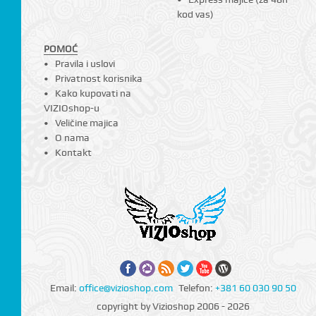
kod vas)
POMOĆ
Pravila i uslovi
Privatnost korisnika
Kako kupovati na
VIZIOshop-u
Veličine majica
O nama
CI
Kontakt
Email:
office@vizioshop.com
Telefon:
+381 60 030 90 50
copyright by Vizioshop 2006 - 2026