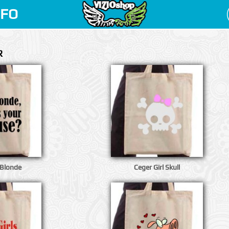
NFO
R
 Blonde
Ceger Girl Skull