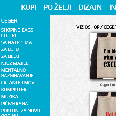
KUPI
PO ŽELJI
DIZAJN
I
CEGER
VIZIOSHOP / CEGE
SHOPING BAGS -
CEGERI
SA NATPISIMA
ZA LETO
ZA DECU
NJUZ MAJICE
MENTALNO
RAZGIBAVANJE
CRTANI FILMOVI
Ceger I m
KOMPJUTERI
MUZIKA
PIĆE/HRANA
POKLONI ZA NOVU
GODINU