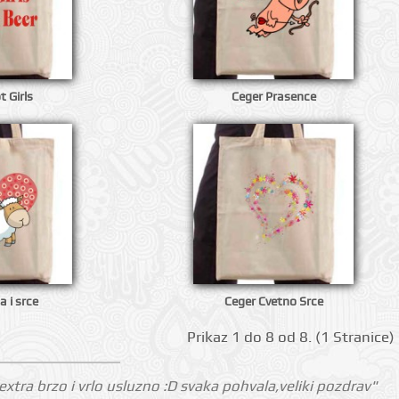
 Girls
Ceger Prasence
 i srce
Ceger Cvetno Srce
Prikаz 1 do 8 оd 8. (1 Strаnicе)
tra brzo i vrlo usluzno :D svaka pohvala,veliki pozdrav"