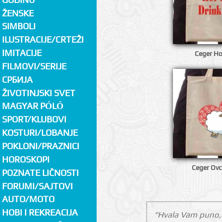
ŽENSKE
SIMBOLI
ILUSTRACIJE/CRTEŽI
IMITACIJE
Ceger Hot
FILMOVI/SERIJE
СРБИЈА
ŽIVOTINJSKI SVET
MAGYAR PÓLÓ
SPORT/KLUBOVI
KOSTURI/LOBANJE
POKLONI/PRAZNICI
HOROSKOPI
Ceger Ovca
POZNATE LIČNOSTI
FORUMI/SAJTOVI
AUTO/MOTO
HOBI I REKREACIJA
"Hvala Vam puno,ex