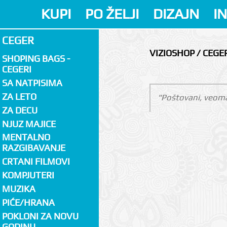
KUPI
PO ŽELJI
DIZAJN
I
CEGER
VIZIOSHOP / CEGE
SHOPING BAGS -
CEGERI
SA NATPISIMA
ZA LETO
"Poštovani, veoma
ZA DECU
NJUZ MAJICE
MENTALNO
RAZGIBAVANJE
CRTANI FILMOVI
KOMPJUTERI
MUZIKA
PIĆE/HRANA
POKLONI ZA NOVU
GODINU