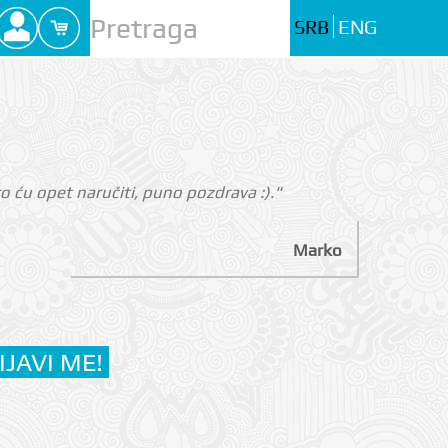
SRB
ENG
 ću opet naručiti, puno pozdrava :)."
Marko