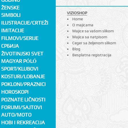
ŽENSKE
VIZIOSHOP
SIMBOLI
Home
ILUSTRACIJE/CRTEŽI
O majicama
IMITACIJE
Majice sa vašom slikom
Majica sa natpisom
FILMOVI/SERIJE
Ceger sa željenom slikom
СРБИЈА
Blog
ŽIVOTINJSKI SVET
Besplatna registracija
MAGYAR PÓLÓ
SPORT/KLUBOVI
KOSTURI/LOBANJE
POKLONI/PRAZNICI
HOROSKOPI
POZNATE LIČNOSTI
FORUMI/SAJTOVI
AUTO/MOTO
HOBI I REKREACIJA