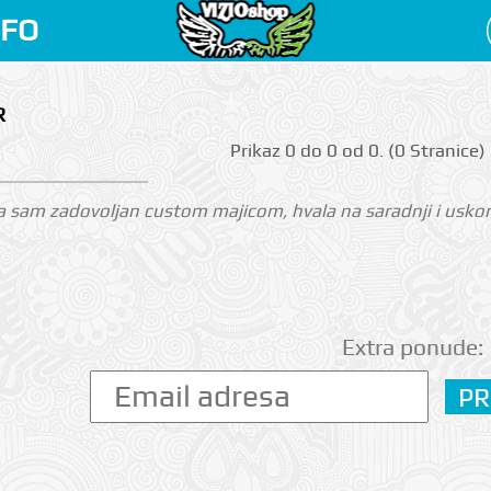
NFO
R
Prikаz 0 do 0 оd 0. (0 Strаnicе)
 sam zadovoljan custom majicom, hvala na saradnji i uskoro
Extra ponude: