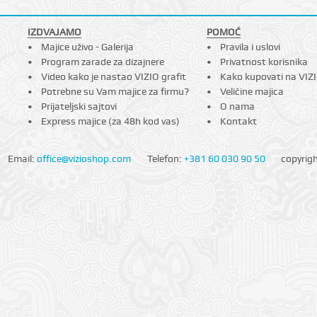
IZDVAJAMO
POMOĆ
Majice uživo - Galerija
Pravila i uslovi
Program zarade za dizajnere
Privatnost korisnika
Video kako je nastao VIZIO grafit
Kako kupovati na VIZ
Potrebne su Vam majice za firmu?
Veličine majica
Prijateljski sajtovi
O nama
Express majice (za 48h kod vas)
Kontakt
Email:
office@vizioshop.com
Telefon:
+381 60 030 90 50
copyrig