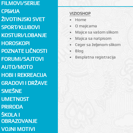
FILMOVI/SERIJE
СРБИЈА
VIZIOSHOP
ŽIVOTINJSKI SVET
Home
O majicama
SPORT/KLUBOVI
Majice sa vašom slikom
KOSTURI/LOBANJE
Majica sa natpisom
HOROSKOPI
Ceger sa željenom slikom
POZNATE LIČNOSTI
Blog
Besplatna registracija
FORUMI/SAJTOVI
AUTO/MOTO
HOBI I REKREACIJA
GRADOVI I DRŽAVE
SMEŠNE
UMETNOST
PRIRODA
ŠKOLA I
OBRAZOVANJE
VOJNI MOTIVI