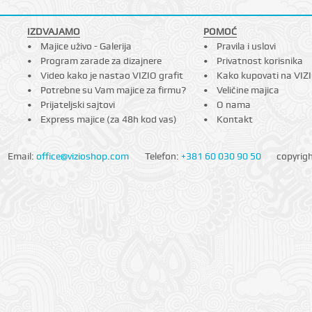
IZDVAJAMO
POMOĆ
Majice uživo - Galerija
Pravila i uslovi
Program zarade za dizajnere
Privatnost korisnika
Video kako je nastao VIZIO grafit
Kako kupovati na VIZ
Potrebne su Vam majice za firmu?
Veličine majica
Prijateljski sajtovi
O nama
Express majice (za 48h kod vas)
Kontakt
Email:
office@vizioshop.com
Telefon:
+381 60 030 90 50
copyrig