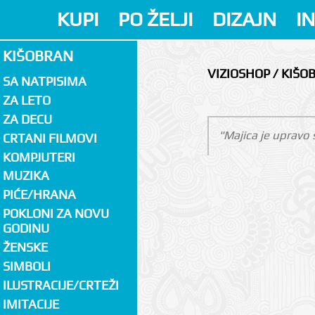
KUPI
PO ŽELJI
DIZAJN
I
KIŠOBRAN
VIZIOSHOP / KIŠO
SA NATPISIMA
ZA LETO
ZA DECU
"Majica je upravo s
CRTANI FILMOVI
KOMPJUTERI
MUZIKA
PIĆE/HRANA
POKLONI ZA NOVU
GODINU
ŽENSKE
SIMBOLI
ILUSTRACIJE/CRTEŽI
IMITACIJE