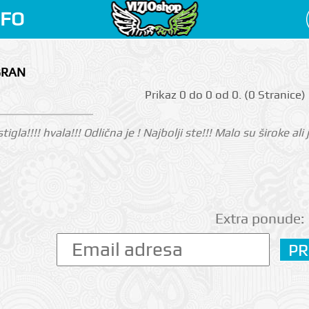
NFO
BRAN
Prikаz 0 do 0 оd 0. (0 Strаnicе)
tigla!!!! hvala!!! Odlična je ! Najbolji ste!!! Malo su široke al
Extra ponude: