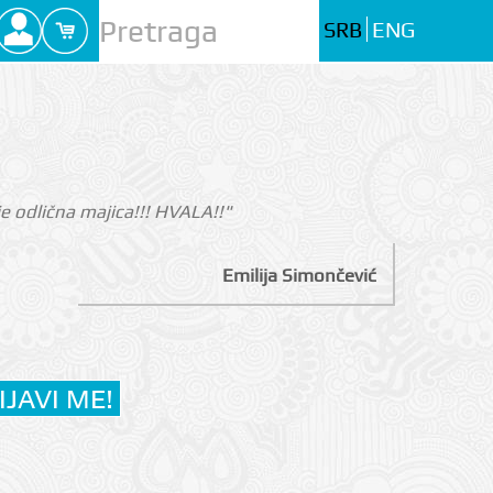
SRB
ENG
i je odlična majica!!! HVALA!!"
Emilija Simončević