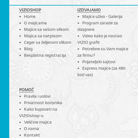
VIZIOSHOP
IZDVAJAMO
Home
Majice uživo - Galerija
O majicama
Program zarade za
Majice sa vašom slikom
dizajnere
Majica sa natpisom
Video kako je nastao
Ceger sa željenom slikom
VIZIO grafit
Blog
Potrebne su Vam majice
Besplatna registracija
za firmu?
Prijateljski sajtovi
Express majice (za 48h
kod vas)
POMOĆ
Pravila i uslovi
Privatnost korisnika
Kako kupovati na
VIZIOshop-u
Veličine majica
O nama
Kontakt