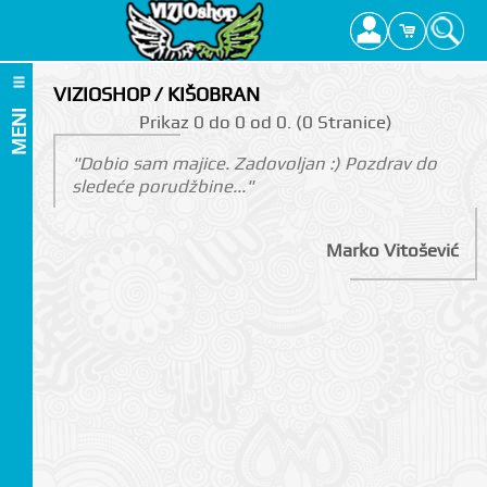
VIZIOSHOP / KIŠOBRAN
MENI
Prikаz 0 do 0 оd 0. (0 Strаnicе)
"Dobio sam majice. Zadovoljan :) Pozdrav do
sledeće porudžbine..."
Marko Vitošević
I