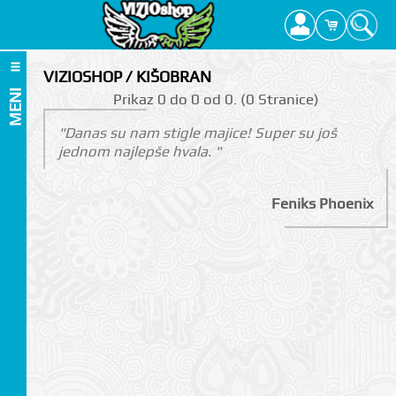
VIZIOSHOP / KIŠOBRAN
MENI
Prikаz 0 do 0 оd 0. (0 Strаnicе)
"Danas su nam stigle majice! Super su još
jednom najlepše hvala. "
Feniks Phoenix
I