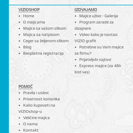
VIZIOSHOP
IZDVAJAMO
Home
Majice uživo - Galerija
O majicama
Program zarade za
Majice sa vašom slikom
dizajnere
Majica sa natpisom
Video kako je nastao
Ceger sa željenom slikom
VIZIO grafit
Blog
Potrebne su Vam majice
Besplatna registracija
za firmu?
Prijateljski sajtovi
Express majice (za 48h
kod vas)
POMOĆ
Pravila i uslovi
Privatnost korisnika
Kako kupovati na
VIZIOshop-u
Veličine majica
O nama
Kontakt