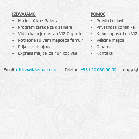
IZDVAJAMO
POMOĆ
Majice uživo - Galerija
Pravila i uslovi
Program zarade za dizajnere
Privatnost korisnika
Video kako je nastao VIZIO grafit
Kako kupovati na VIZ
Potrebne su Vam majice za firmu?
Veličine majica
Prijateljski sajtovi
O nama
Express majice (za 48h kod vas)
Kontakt
Email:
office@vizioshop.com
Telefon:
+381 60 030 90 50
copyrig