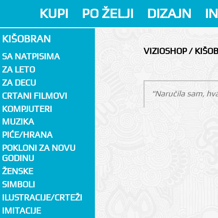
KUPI
PO ŽELJI
DIZAJN
I
KIŠOBRAN
VIZIOSHOP / KIŠO
SA NATPISIMA
ZA LETO
ZA DECU
"Naručila sam, hva
CRTANI FILMOVI
KOMPJUTERI
MUZIKA
PIĆE/HRANA
POKLONI ZA NOVU
GODINU
ŽENSKE
SIMBOLI
ILUSTRACIJE/CRTEŽI
IMITACIJE