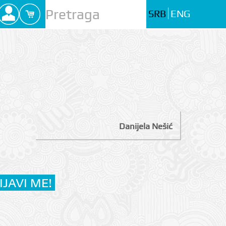
SRB
ENG
Danijela Nešić