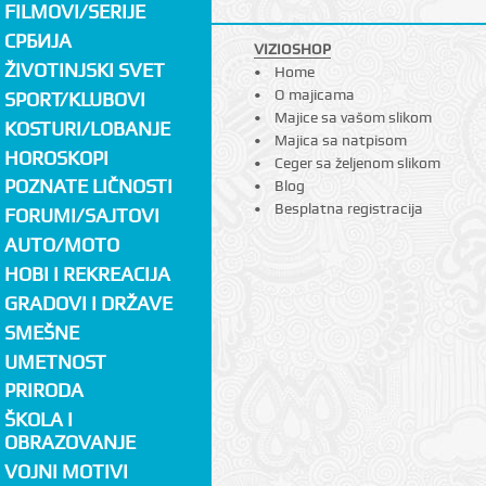
FILMOVI/SERIJE
СРБИЈА
VIZIOSHOP
ŽIVOTINJSKI SVET
Home
O majicama
SPORT/KLUBOVI
Majice sa vašom slikom
KOSTURI/LOBANJE
Majica sa natpisom
HOROSKOPI
Ceger sa željenom slikom
POZNATE LIČNOSTI
Blog
Besplatna registracija
FORUMI/SAJTOVI
AUTO/MOTO
HOBI I REKREACIJA
GRADOVI I DRŽAVE
SMEŠNE
UMETNOST
PRIRODA
ŠKOLA I
OBRAZOVANJE
VOJNI MOTIVI