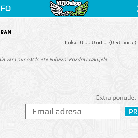
NFO
BRAN
Prikаz 0 do 0 оd 0. (0 Strаnicе)
la vam puno.Vrlo ste ljubazni Pozdrav Danijela. "
Extra ponude: