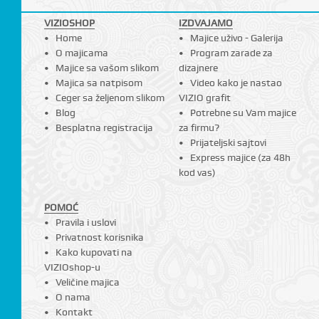
VIZIOSHOP
IZDVAJAMO
Home
Majice uživo - Galerija
O majicama
Program zarade za
Majice sa vašom slikom
dizajnere
Majica sa natpisom
Video kako je nastao
Ceger sa željenom slikom
VIZIO grafit
Blog
Potrebne su Vam majice
Besplatna registracija
za firmu?
Prijateljski sajtovi
Express majice (za 48h
kod vas)
POMOĆ
Pravila i uslovi
Privatnost korisnika
Kako kupovati na
VIZIOshop-u
Veličine majica
O nama
Kontakt