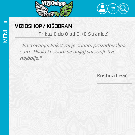
VIZIOSHOP / KIŠOBRAN
MENI
Prikаz 0 do 0 оd 0. (0 Strаnicе)
"Postovanje, Paket mi je stigao, prezadovoljna
sam...Hvala i nadam se daljoj saradnji, Sve
najbolje."
Kristina Lević
I