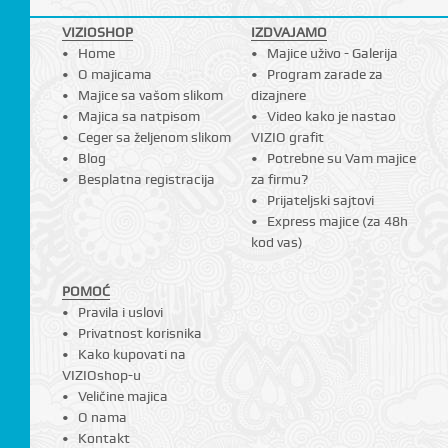
VIZIOSHOP
IZDVAJAMO
Home
Majice uživo - Galerija
O majicama
Program zarade za
Majice sa vašom slikom
dizajnere
Majica sa natpisom
Video kako je nastao
Ceger sa željenom slikom
VIZIO grafit
Blog
Potrebne su Vam majice
Besplatna registracija
za firmu?
Prijateljski sajtovi
Express majice (za 48h
kod vas)
POMOĆ
Pravila i uslovi
Privatnost korisnika
Kako kupovati na
VIZIOshop-u
Veličine majica
O nama
Kontakt