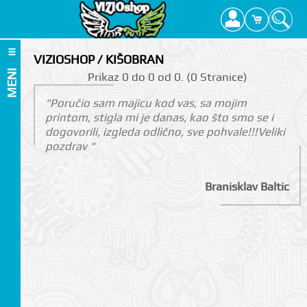
VIZIOSHOP / KIŠOBRAN
MENI
Prikаz 0 do 0 оd 0. (0 Strаnicе)
"Poručio sam majicu kod vas, sa mojim
printom, stigla mi je danas, kao što smo se i
dogovorili, izgleda odlično, sve pohvale!!!Veliki
pozdrav "
Branisklav Baltic
I