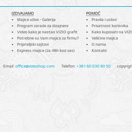
IZDVAJAMO
POMOĆ
Majice uživo - Galerija
Pravila i uslovi
Program zarade za dizajnere
Privatnost korisnika
Video kako je nastao VIZIO grafit
Kako kupovati na VIZ
Potrebne su Vam majice za firmu?
Veličine majica
Prijateljski sajtovi
O nama
Express majice (za 48h kod vas)
Kontakt
Email:
office@vizioshop.com
Telefon:
+381 60 030 90 50
copyrig