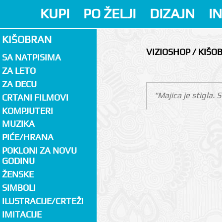
KUPI
PO ŽELJI
DIZAJN
I
KIŠOBRAN
VIZIOSHOP / KIŠO
SA NATPISIMA
ZA LETO
ZA DECU
"Majica je stigla.
CRTANI FILMOVI
KOMPJUTERI
MUZIKA
PIĆE/HRANA
POKLONI ZA NOVU
GODINU
ŽENSKE
SIMBOLI
ILUSTRACIJE/CRTEŽI
IMITACIJE