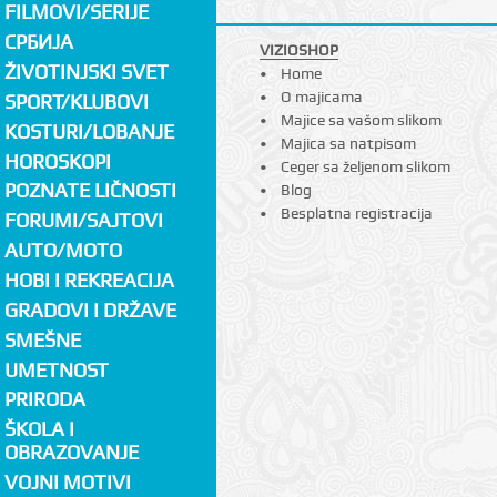
FILMOVI/SERIJE
СРБИЈА
VIZIOSHOP
ŽIVOTINJSKI SVET
Home
O majicama
SPORT/KLUBOVI
Majice sa vašom slikom
KOSTURI/LOBANJE
Majica sa natpisom
HOROSKOPI
Ceger sa željenom slikom
POZNATE LIČNOSTI
Blog
Besplatna registracija
FORUMI/SAJTOVI
AUTO/MOTO
HOBI I REKREACIJA
GRADOVI I DRŽAVE
SMEŠNE
UMETNOST
PRIRODA
ŠKOLA I
OBRAZOVANJE
VOJNI MOTIVI