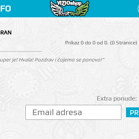
NFO
BRAN
Prikаz 0 do 0 оd 0. (0 Strаnicе)
 Super je! Hvala! Pozdrav i čujemo se ponovo!"
Extra ponude: