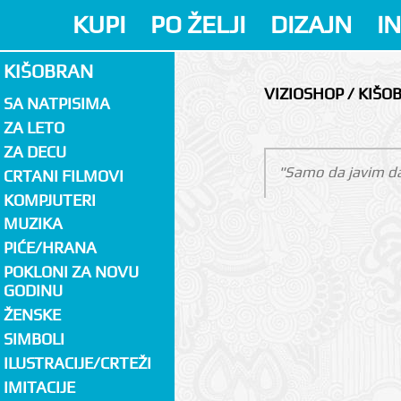
KUPI
PO ŽELJI
DIZAJN
I
KIŠOBRAN
VIZIOSHOP / KIŠO
SA NATPISIMA
ZA LETO
ZA DECU
"Samo da javim da 
CRTANI FILMOVI
KOMPJUTERI
MUZIKA
PIĆE/HRANA
POKLONI ZA NOVU
GODINU
ŽENSKE
SIMBOLI
ILUSTRACIJE/CRTEŽI
IMITACIJE