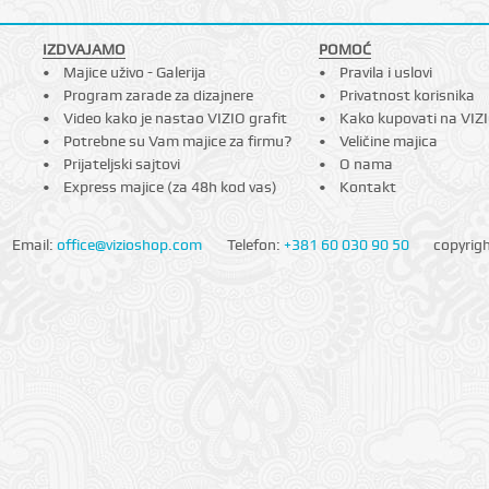
IZDVAJAMO
POMOĆ
Majice uživo - Galerija
Pravila i uslovi
Program zarade za dizajnere
Privatnost korisnika
Video kako je nastao VIZIO grafit
Kako kupovati na VIZ
Potrebne su Vam majice za firmu?
Veličine majica
Prijateljski sajtovi
O nama
Express majice (za 48h kod vas)
Kontakt
Email:
office@vizioshop.com
Telefon:
+381 60 030 90 50
copyrig