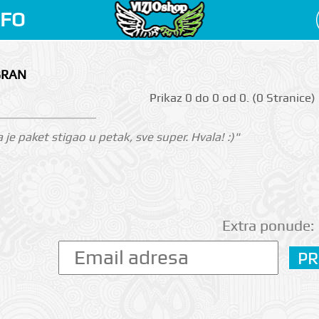
NFO
BRAN
Prikаz 0 do 0 оd 0. (0 Strаnicе)
je paket stigao u petak, sve super. Hvala! :)"
Extra ponude: