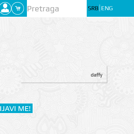
SRB
ENG
daffy