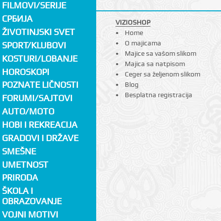
FILMOVI/SERIJE
СРБИЈА
VIZIOSHOP
ŽIVOTINJSKI SVET
Home
O majicama
SPORT/KLUBOVI
Majice sa vašom slikom
KOSTURI/LOBANJE
Majica sa natpisom
HOROSKOPI
Ceger sa željenom slikom
POZNATE LIČNOSTI
Blog
Besplatna registracija
FORUMI/SAJTOVI
AUTO/MOTO
HOBI I REKREACIJA
GRADOVI I DRŽAVE
SMEŠNE
UMETNOST
PRIRODA
ŠKOLA I
OBRAZOVANJE
VOJNI MOTIVI