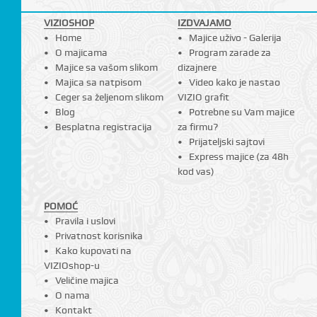
VIZIOSHOP
IZDVAJAMO
Home
Majice uživo - Galerija
O majicama
Program zarade za
Majice sa vašom slikom
dizajnere
Majica sa natpisom
Video kako je nastao
Ceger sa željenom slikom
VIZIO grafit
Blog
Potrebne su Vam majice
Besplatna registracija
za firmu?
Prijateljski sajtovi
Express majice (za 48h
kod vas)
POMOĆ
Pravila i uslovi
Privatnost korisnika
Kako kupovati na
VIZIOshop-u
Veličine majica
O nama
Kontakt