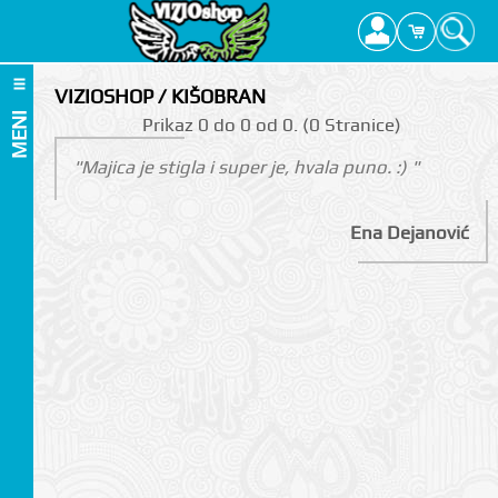
VIZIOSHOP / KIŠOBRAN
MENI
Prikаz 0 do 0 оd 0. (0 Strаnicе)
"Majica je stigla i super je, hvala puno. :) "
Ena Dejanović
I