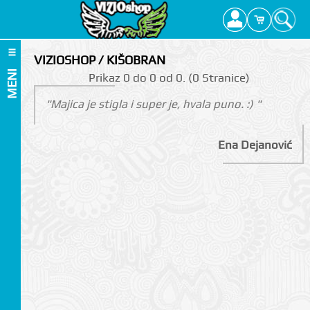
VIZIOSHOP / KIŠOBRAN
MENI
Prikаz 0 do 0 оd 0. (0 Strаnicе)
"Majica je stigla i super je, hvala puno. :) "
Ena Dejanović
I