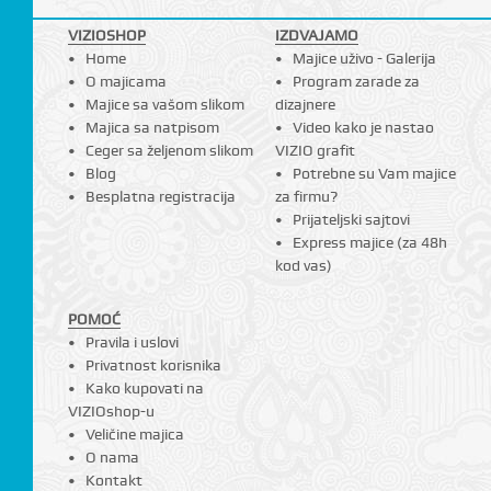
VIZIOSHOP
IZDVAJAMO
Home
Majice uživo - Galerija
O majicama
Program zarade za
Majice sa vašom slikom
dizajnere
Majica sa natpisom
Video kako je nastao
Ceger sa željenom slikom
VIZIO grafit
Blog
Potrebne su Vam majice
Besplatna registracija
za firmu?
Prijateljski sajtovi
Express majice (za 48h
kod vas)
POMOĆ
Pravila i uslovi
Privatnost korisnika
Kako kupovati na
VIZIOshop-u
Veličine majica
O nama
Kontakt