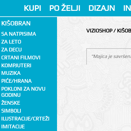
KUPI
PO ŽELJI
DIZAJN
I
KIŠOBRAN
VIZIOSHOP / KIŠO
SA NATPISIMA
ZA LETO
ZA DECU
"Majica je savršen
CRTANI FILMOVI
KOMPJUTERI
MUZIKA
PIĆE/HRANA
POKLONI ZA NOVU
GODINU
ŽENSKE
SIMBOLI
ILUSTRACIJE/CRTEŽI
IMITACIJE