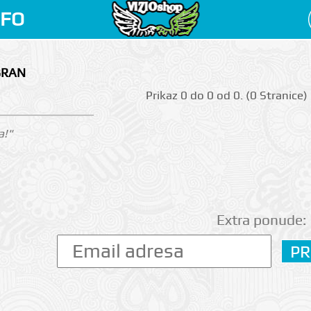
NFO
BRAN
Prikаz 0 do 0 оd 0. (0 Strаnicе)
a!"
Extra ponude: