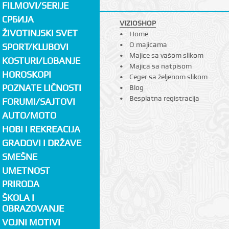
FILMOVI/SERIJE
СРБИЈА
VIZIOSHOP
ŽIVOTINJSKI SVET
Home
O majicama
SPORT/KLUBOVI
Majice sa vašom slikom
KOSTURI/LOBANJE
Majica sa natpisom
HOROSKOPI
Ceger sa željenom slikom
POZNATE LIČNOSTI
Blog
Besplatna registracija
FORUMI/SAJTOVI
AUTO/MOTO
HOBI I REKREACIJA
GRADOVI I DRŽAVE
SMEŠNE
UMETNOST
PRIRODA
ŠKOLA I
OBRAZOVANJE
VOJNI MOTIVI