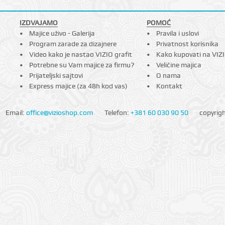
IZDVAJAMO
POMOĆ
Majice uživo - Galerija
Pravila i uslovi
Program zarade za dizajnere
Privatnost korisnika
Video kako je nastao VIZIO grafit
Kako kupovati na VIZ
Potrebne su Vam majice za firmu?
Veličine majica
Prijateljski sajtovi
O nama
Express majice (za 48h kod vas)
Kontakt
Email:
office@vizioshop.com
Telefon:
+381 60 030 90 50
copyrig