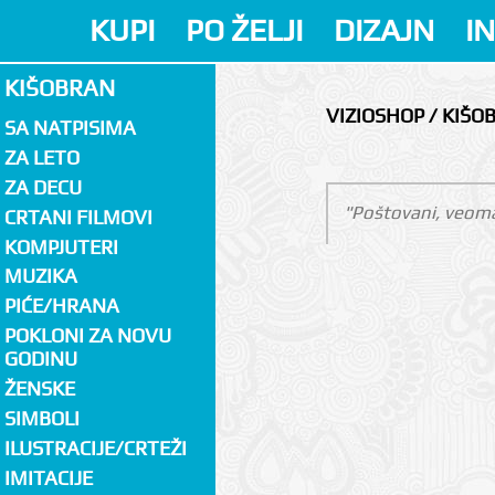
KUPI
PO ŽELJI
DIZAJN
I
KIŠOBRAN
VIZIOSHOP / KIŠO
SA NATPISIMA
ZA LETO
ZA DECU
"Poštovani, veoma
CRTANI FILMOVI
KOMPJUTERI
MUZIKA
PIĆE/HRANA
POKLONI ZA NOVU
GODINU
ŽENSKE
SIMBOLI
ILUSTRACIJE/CRTEŽI
IMITACIJE