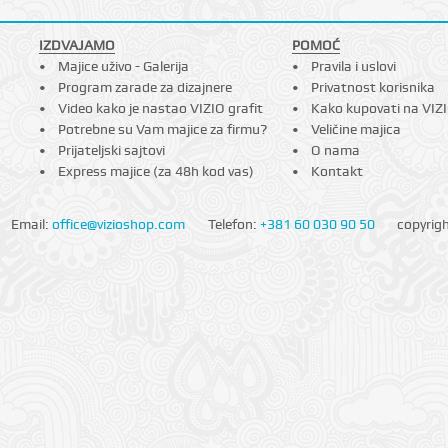
IZDVAJAMO
POMOĆ
Majice uživo - Galerija
Pravila i uslovi
Program zarade za dizajnere
Privatnost korisnika
Video kako je nastao VIZIO grafit
Kako kupovati na VIZ
Potrebne su Vam majice za firmu?
Veličine majica
Prijateljski sajtovi
O nama
Express majice (za 48h kod vas)
Kontakt
Email:
office@vizioshop.com
Telefon:
+381 60 030 90 50
copyrig