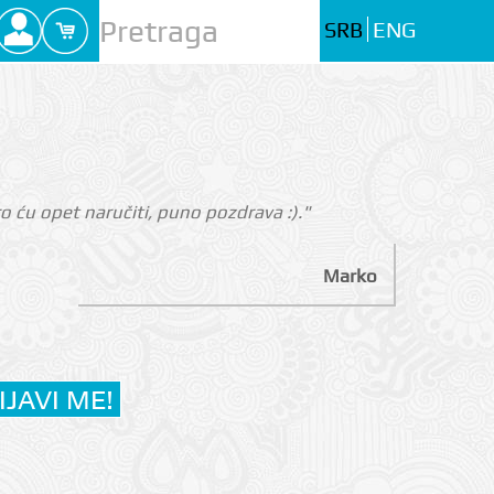
SRB
ENG
 ću opet naručiti, puno pozdrava :)."
Marko