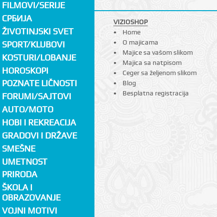
FILMOVI/SERIJE
СРБИЈА
VIZIOSHOP
ŽIVOTINJSKI SVET
Home
O majicama
SPORT/KLUBOVI
Majice sa vašom slikom
KOSTURI/LOBANJE
Majica sa natpisom
HOROSKOPI
Ceger sa željenom slikom
POZNATE LIČNOSTI
Blog
Besplatna registracija
FORUMI/SAJTOVI
AUTO/MOTO
HOBI I REKREACIJA
GRADOVI I DRŽAVE
SMEŠNE
UMETNOST
PRIRODA
ŠKOLA I
OBRAZOVANJE
VOJNI MOTIVI