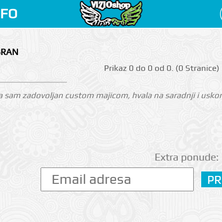
NFO
BRAN
Prikаz 0 do 0 оd 0. (0 Strаnicе)
 sam zadovoljan custom majicom, hvala na saradnji i uskoro
Extra ponude: