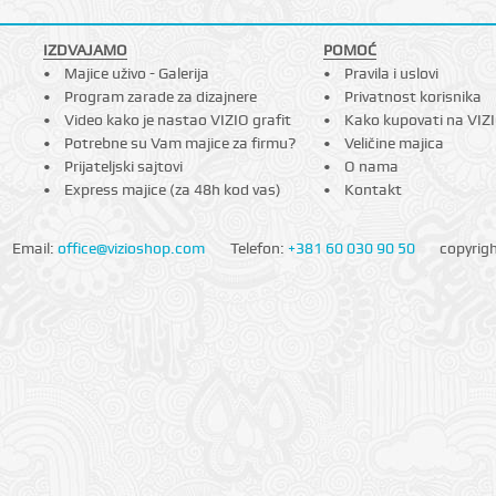
IZDVAJAMO
POMOĆ
Majice uživo - Galerija
Pravila i uslovi
Program zarade za dizajnere
Privatnost korisnika
Video kako je nastao VIZIO grafit
Kako kupovati na VIZ
Potrebne su Vam majice za firmu?
Veličine majica
Prijateljski sajtovi
O nama
Express majice (za 48h kod vas)
Kontakt
Email:
office@vizioshop.com
Telefon:
+381 60 030 90 50
copyrig