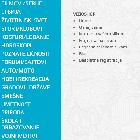
FILMOVI/SERIJE
СРБИЈА
VIZIOSHOP
ŽIVOTINJSKI SVET
Home
O majicama
SPORT/KLUBOVI
Majice sa vašom slikom
KOSTURI/LOBANJE
Majica sa natpisom
HOROSKOPI
Ceger sa željenom slikom
POZNATE LIČNOSTI
Blog
Besplatna registracija
FORUMI/SAJTOVI
AUTO/MOTO
HOBI I REKREACIJA
GRADOVI I DRŽAVE
SMEŠNE
UMETNOST
PRIRODA
ŠKOLA I
OBRAZOVANJE
VOJNI MOTIVI