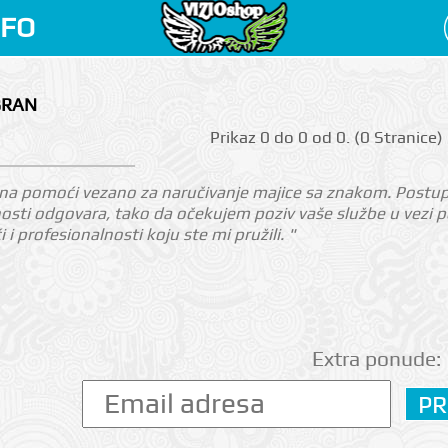
NFO
BRAN
Prikаz 0 do 0 оd 0. (0 Strаnicе)
a pomoći vezano za naručivanje majice sa znakom. Postupila
nosti odgovara, tako da očekujem poziv vaše službe u vezi p
 profesionalnosti koju ste mi pružili. "
Extra ponude: