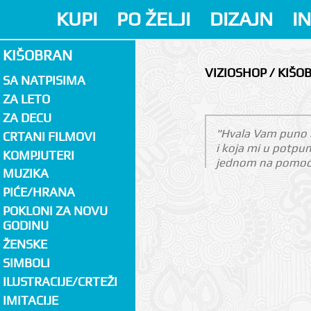
KUPI
PO ŽELJI
DIZAJN
I
KIŠOBRAN
VIZIOSHOP / KIŠO
SA NATPISIMA
ZA LETO
ZA DECU
"Hvala Vam puno n
CRTANI FILMOVI
i koja mi u potpu
KOMPJUTERI
jednom na pomoći i
MUZIKA
PIĆE/HRANA
POKLONI ZA NOVU
GODINU
ŽENSKE
SIMBOLI
ILUSTRACIJE/CRTEŽI
IMITACIJE