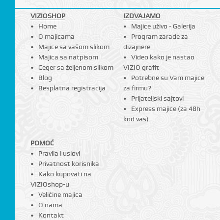
VIZIOSHOP
IZDVAJAMO
Home
Majice uživo - Galerija
O majicama
Program zarade za
Majice sa vašom slikom
dizajnere
Majica sa natpisom
Video kako je nastao
Ceger sa željenom slikom
VIZIO grafit
Blog
Potrebne su Vam majice
Besplatna registracija
za firmu?
Prijateljski sajtovi
Express majice (za 48h
kod vas)
POMOĆ
Pravila i uslovi
Privatnost korisnika
Kako kupovati na
VIZIOshop-u
Veličine majica
O nama
Kontakt