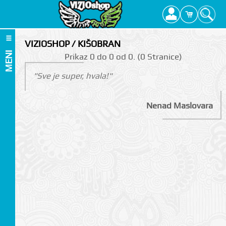
VIZIOSHOP / KIŠOBRAN
MENI
Prikаz 0 do 0 оd 0. (0 Strаnicе)
"Sve je super, hvala!"
Nenad Maslovara
I