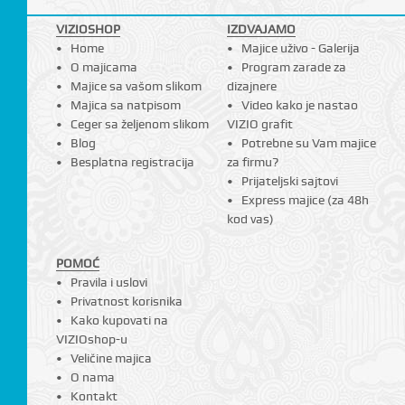
VIZIOSHOP
IZDVAJAMO
Home
Majice uživo - Galerija
O majicama
Program zarade za
Majice sa vašom slikom
dizajnere
Majica sa natpisom
Video kako je nastao
Ceger sa željenom slikom
VIZIO grafit
Blog
Potrebne su Vam majice
Besplatna registracija
za firmu?
Prijateljski sajtovi
Express majice (za 48h
kod vas)
POMOĆ
Pravila i uslovi
Privatnost korisnika
Kako kupovati na
VIZIOshop-u
Veličine majica
O nama
Kontakt