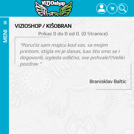
VIZIOSHOP / KIŠOBRAN
MENI
Prikаz 0 do 0 оd 0. (0 Strаnicе)
"Poručio sam majicu kod vas, sa mojim
printom, stigla mi je danas, kao što smo se i
dogovorili, izgleda odlično, sve pohvale!!!Veliki
pozdrav "
Branisklav Baltic
I