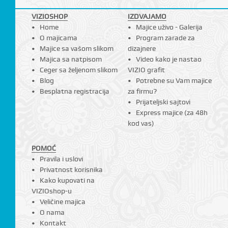
VIZIOSHOP
IZDVAJAMO
Home
Majice uživo - Galerija
O majicama
Program zarade za
Majice sa vašom slikom
dizajnere
Majica sa natpisom
Video kako je nastao
Ceger sa željenom slikom
VIZIO grafit
Blog
Potrebne su Vam majice
Besplatna registracija
za firmu?
Prijateljski sajtovi
Express majice (za 48h
kod vas)
POMOĆ
Pravila i uslovi
Privatnost korisnika
Kako kupovati na
VIZIOshop-u
Veličine majica
O nama
Kontakt