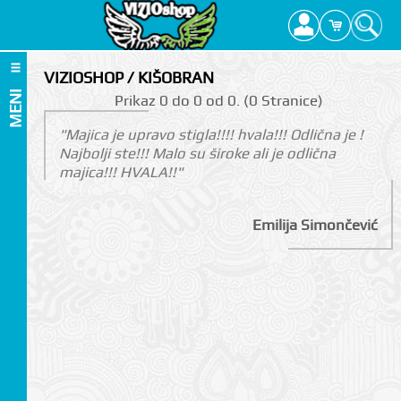
VIZIOSHOP / KIŠOBRAN
MENI
Prikаz 0 do 0 оd 0. (0 Strаnicе)
"Majica je upravo stigla!!!! hvala!!! Odlična je !
Najbolji ste!!! Malo su široke ali je odlična
majica!!! HVALA!!"
Emilija Simončević
I