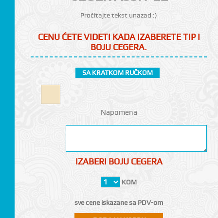
Pročitajte tekst unazad :)
CENU ĆETE VIDETI KADA IZABERETE TIP I
BOJU CEGERA.
SA KRATKOM RUČKOM
CI
Napomena
IZABERI BOJU CEGERA
KOM
sve cene iskazane sa PDV-om