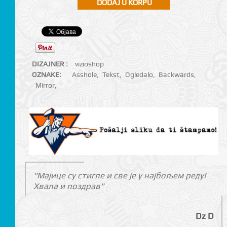
DIZAJNER :
vizioshop
OZNAKE:
Asshole
,
Tekst
,
Ogledalo
,
Backwards
,
Mirror
,
"Мајице су стигле и све је у најбољем реду!
Хвала и поздрав"
Dz D