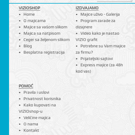
VIZIOSHOP
IZDVAJAMO
Home
Majice uživo - Galerija
O majicama
Program zarade za
Majice sa vašom slikom
dizajnere
Majica sa natpisom
Video kako je nastao
Ceger sa željenom slikom
VIZIO grafit
Blog
Potrebne su Vam majice
Besplatna registracija
za firmu?
Prijateljski sajtovi
Express majice (za 48h
kod vas)
POMOĆ
Pravila i uslovi
Privatnost korisnika
Kako kupovati na
VIZIOshop-u
Veličine majica
O nama
Kontakt