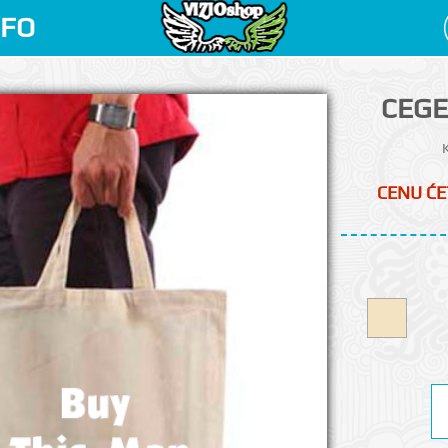
NFO
CEGE
K
CENU ĆE