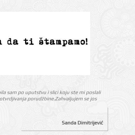
 sam po uputstvu i slici koju ste mi poslali
otvrdjivanja porudžbine.Zahvaljujem se jos
Sanda Dimitrijević