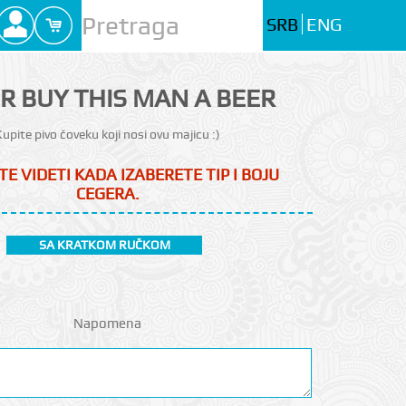
SRB
ENG
R BUY THIS MAN A BEER
upite pivo čoveku koji nosi ovu majicu :)
TE VIDETI KADA IZABERETE TIP I BOJU
CEGERA.
SA KRATKOM RUČKOM
Napomena