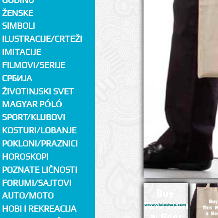
ŽENSKE
SIMBOLI
ILUSTRACIJE/CRTEŽI
IMITACIJE
FILMOVI/SERIJE
СРБИЈА
ŽIVOTINJSKI SVET
MAGYAR PÓLÓ
SPORT/KLUBOVI
KOSTURI/LOBANJE
POKLONI/PRAZNICI
HOROSKOPI
POZNATE LIČNOSTI
FORUMI/SAJTOVI
AUTO/MOTO
HOBI I REKREACIJA