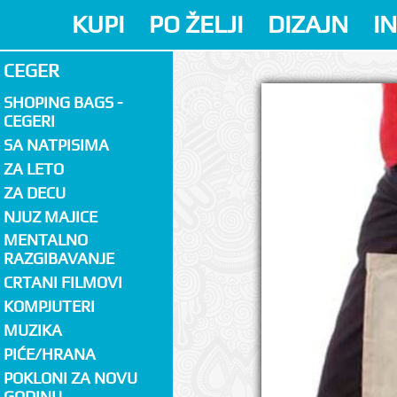
KUPI
PO ŽELJI
DIZAJN
I
CEGER
SHOPING BAGS -
CEGERI
SA NATPISIMA
ZA LETO
ZA DECU
NJUZ MAJICE
MENTALNO
RAZGIBAVANJE
CRTANI FILMOVI
KOMPJUTERI
MUZIKA
PIĆE/HRANA
POKLONI ZA NOVU
GODINU