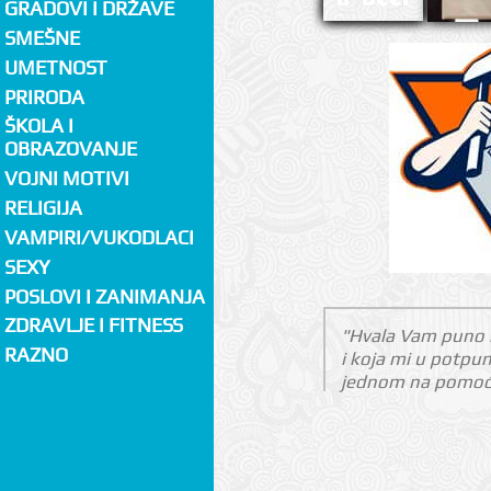
GRADOVI I DRŽAVE
SMEŠNE
UMETNOST
PRIRODA
ŠKOLA I
OBRAZOVANJE
VOJNI MOTIVI
RELIGIJA
VAMPIRI/VUKODLACI
SEXY
POSLOVI I ZANIMANJA
ZDRAVLJE I FITNESS
"Hvala Vam puno n
RAZNO
i koja mi u potpu
jednom na pomoći i