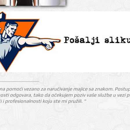
a pomoći vezano za naručivanje majice sa znakom. Postupila
nosti odgovara, tako da očekujem poziv vaše službe u vezi p
 profesionalnosti koju ste mi pružili. "