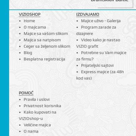
VIZIOSHOP
IZDVAJAMO
Home
Majice uživo - Galerija
O majicama
Program zarade za
Majice sa vašom slikom
dizajnere
Majica sa natpisom
Video kako je nastao
Ceger sa željenom slikom
VIZIO grafit
Blog
Potrebne su Vam majice
Besplatna registracija
za firmu?
Prijateljski sajtovi
Express majice (za 48h
kod vas)
POMOĆ
Pravila i uslovi
Privatnost korisnika
Kako kupovati na
VIZIOshop-u
Veličine majica
O nama