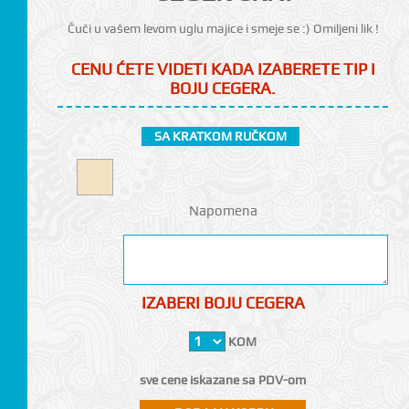
Čuči u vašem levom uglu majice i smeje se :) Omiljeni lik !
CENU ĆETE VIDETI KADA IZABERETE TIP I
BOJU CEGERA.
SA KRATKOM RUČKOM
CI
Napomena
IZABERI BOJU CEGERA
KOM
sve cene iskazane sa PDV-om