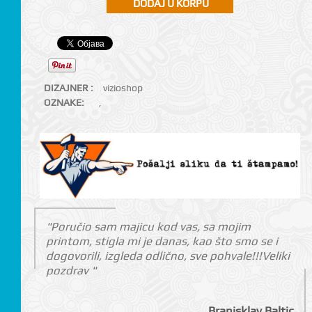
DIZAJNER :
vizioshop
OZNAKE:
,
"Poručio sam majicu kod vas, sa mojim
printom, stigla mi je danas, kao što smo se i
dogovorili, izgleda odlično, sve pohvale!!!Veliki
pozdrav "
Branisklav Baltic