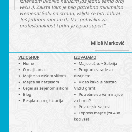
iznenaditi ukoliko naručim još jednu samo broj
veću :). Zaista Vam je bilo potrebno minimalno
vremena! Šalu na stranu, valjda će biti dobra!
I
Još jednom moram da Vas pohvalim za
profesionalnost i print je ispao super!"
Miloš Marković
VIZIOSHOP
IZDVAJAMO
Home
Majice uživo - Galerija
O majicama
Program zarade za
Majice sa vašom slikom
dizajnere
Majica sa natpisom
Video kako je nastao
Ceger sa željenom slikom
VIZIO grafit
Blog
Potrebne su Vam majice
Besplatna registracija
za firmu?
Prijateljski sajtovi
Express majice (za 48h
kod vas)