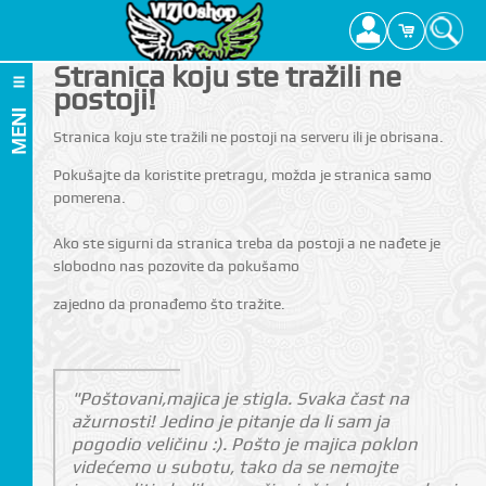
Stranica koju ste tražili ne
postoji!
MENI
Stranica koju ste tražili ne postoji na serveru ili je obrisana.
Pokušajte da koristite pretragu, možda je stranica samo
pomerena.
Ako ste sigurni da stranica treba da postoji a ne nađete je
slobodno nas pozovite da pokušamo
zajedno da pronađemo što tražite.
"Poštovani,majica je stigla. Svaka čast na
ažurnosti! Jedino je pitanje da li sam ja
pogodio veličinu :). Pošto je majica poklon
videćemo u subotu, tako da se nemojte