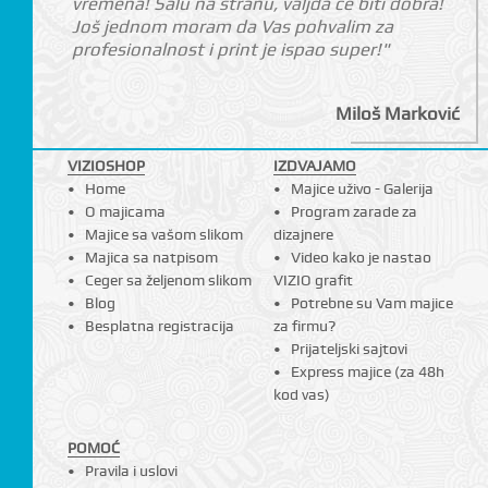
vremena! Šalu na stranu, valjda će biti dobra!
Još jednom moram da Vas pohvalim za
profesionalnost i print je ispao super!"
Miloš Marković
VIZIOSHOP
IZDVAJAMO
Home
Majice uživo - Galerija
O majicama
Program zarade za
Majice sa vašom slikom
dizajnere
Majica sa natpisom
Video kako je nastao
Ceger sa željenom slikom
VIZIO grafit
Blog
Potrebne su Vam majice
Besplatna registracija
za firmu?
Prijateljski sajtovi
Express majice (za 48h
kod vas)
POMOĆ
Pravila i uslovi