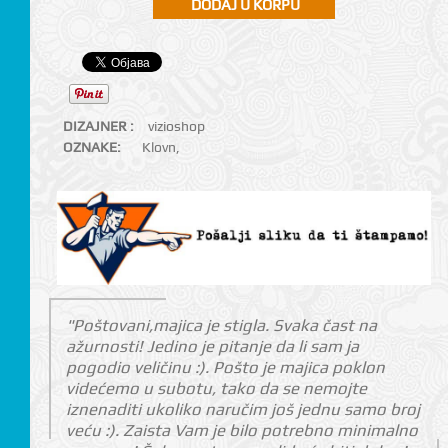
DIZAJNER :
vizioshop
OZNAKE:
Klovn
,
"Poštovani,majica je stigla. Svaka čast na
ažurnosti! Jedino je pitanje da li sam ja
pogodio veličinu :). Pošto je majica poklon
videćemo u subotu, tako da se nemojte
iznenaditi ukoliko naručim još jednu samo broj
veću :). Zaista Vam je bilo potrebno minimalno