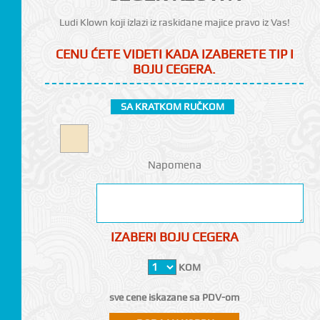
Ludi Klown koji izlazi iz raskidane majice pravo iz Vas!
CENU ĆETE VIDETI KADA IZABERETE TIP I
BOJU CEGERA.
SA KRATKOM RUČKOM
CI
Napomena
IZABERI BOJU CEGERA
KOM
sve cene iskazane sa PDV-om