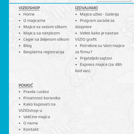
VIZIOSHOP
IZDVAJAMO
Home
Majice uživo - Galerija
O majicama
Program zarade za
Majice sa vašom slikom
dizajnere
Majica sa natpisom
Video kako je nastao
Ceger sa željenom slikom
VIZIO grafit
Blog
Potrebne su Vam majice
Besplatna registracija
za firmu?
Prijateljski sajtovi
Express majice (za 48h
kod vas)
POMOĆ
Pravila i uslovi
Privatnost korisnika
Kako kupovati na
VIZIOshop-u
Veličine majica
O nama
Kontakt