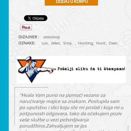
DIZAJNER :
vizioshop
OZNAKE:
Lov
,
Jelen
,
Srna
,
,
Hunting
,
Hunt
,
Deer
,
"Hvala Vam puno na pomoći vezano za
naručivanje majice sa znakom. Postupila sam
po uputstvu i slici koju ste mi poslali i koja mi u
potpunosti odgovara, tako da očekujem poziv
vaše službe u vezi potvrdjivanja
porudžbine.Zahvaljujem se jos