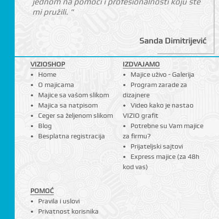
jednom na pomoći i profesionalnosti koju ste
mi pružili. "
Sanda Dimitrijević
VIZIOSHOP
IZDVAJAMO
Home
Majice uživo - Galerija
O majicama
Program zarade za
Majice sa vašom slikom
dizajnere
Majica sa natpisom
Video kako je nastao
Ceger sa željenom slikom
VIZIO grafit
Blog
Potrebne su Vam majice
Besplatna registracija
za firmu?
Prijateljski sajtovi
Express majice (za 48h
kod vas)
POMOĆ
Pravila i uslovi
Privatnost korisnika