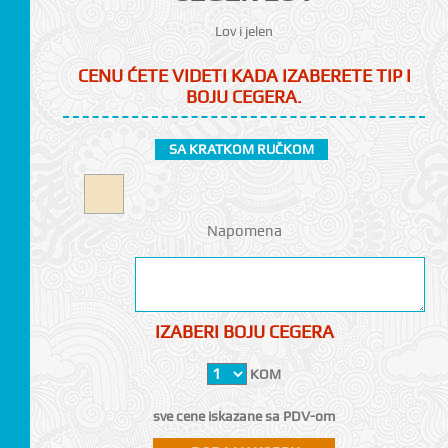
Lov i jelen
CENU ĆETE VIDETI KADA IZABERETE TIP I
BOJU CEGERA.
SA KRATKOM RUČKOM
CI
Napomena
IZABERI BOJU CEGERA
KOM
sve cene iskazane sa PDV-om