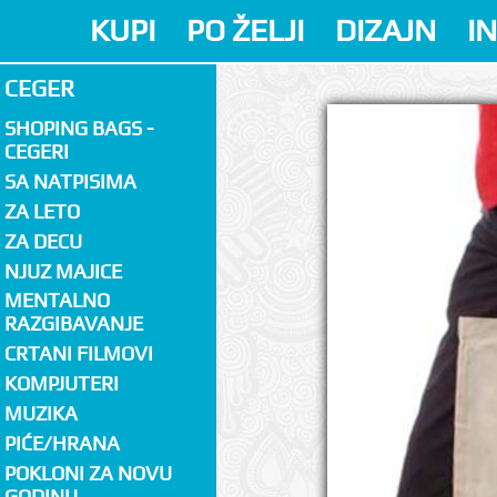
KUPI
PO ŽELJI
DIZAJN
I
CEGER
SHOPING BAGS -
CEGERI
SA NATPISIMA
ZA LETO
ZA DECU
NJUZ MAJICE
MENTALNO
RAZGIBAVANJE
CRTANI FILMOVI
KOMPJUTERI
MUZIKA
PIĆE/HRANA
POKLONI ZA NOVU
GODINU