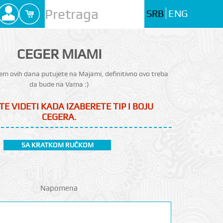
SRB
ENG
CEGER MIAMI
em ovih dana putujete na Majami, definitivno ovo treba
da bude na Vama :)
TE VIDETI KADA IZABERETE TIP I BOJU
CEGERA.
SA KRATKOM RUČKOM
Napomena