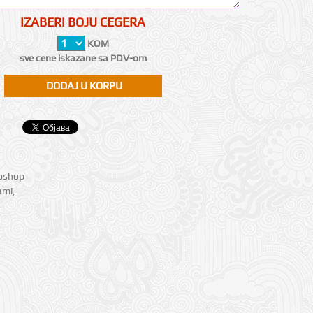
IZABERI BOJU CEGERA
KOM
sve cene iskazane sa PDV-om
ioshop
ami
,