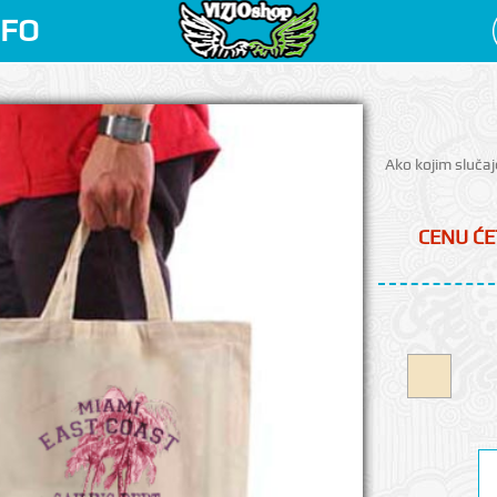
NFO
Ako kojim slučaj
CENU ĆE