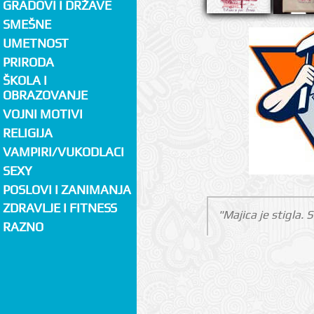
GRADOVI I DRŽAVE
SMEŠNE
UMETNOST
PRIRODA
ŠKOLA I
OBRAZOVANJE
VOJNI MOTIVI
RELIGIJA
VAMPIRI/VUKODLACI
SEXY
POSLOVI I ZANIMANJA
ZDRAVLJE I FITNESS
"Majica je stigla.
RAZNO