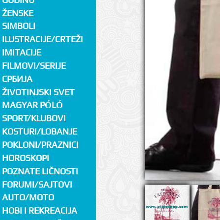
ŽENSKE
SIMBOLI
ILUSTRACIJE/CRTEŽI
IMITACIJE
FILMOVI/SERIJE
СРБИЈА
ŽIVOTINJSKI SVET
MAGYAR PÓLÓ
SPORT/KLUBOVI
KOSTURI/LOBANJE
POKLONI/PRAZNICI
HOROSKOPI
POZNATE LIČNOSTI
FORUMI/SAJTOVI
AUTO/MOTO
HOBI I REKREACIJA