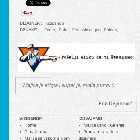
DIZAJNER :
vizioshop
OZNAKE:
Ceger
,
Baka
,
Ekoloski cegeri
,
Poklon
,
"Majica je stigla i super je, hvala puno. :) "
Ena Dejanović
VIZIOSHOP
IZDVAJAMO
Home
Majice uživo - Galerija
O majicama
Program zarade za
Majice sa vašom slikom
dizajnere