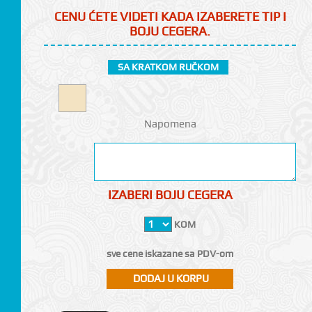
CENU ĆETE VIDETI KADA IZABERETE TIP I
BOJU CEGERA.
SA KRATKOM RUČKOM
Napomena
CI
IZABERI BOJU CEGERA
KOM
sve cene iskazane sa PDV-om