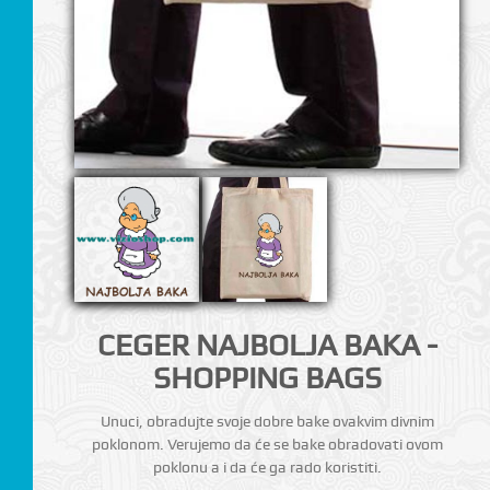
I
CEGER NAJBOLJA BAKA -
SHOPPING BAGS
Unuci, obradujte svoje dobre bake ovakvim divnim
poklonom. Verujemo da će se bake obradovati ovom
poklonu a i da će ga rado koristiti.