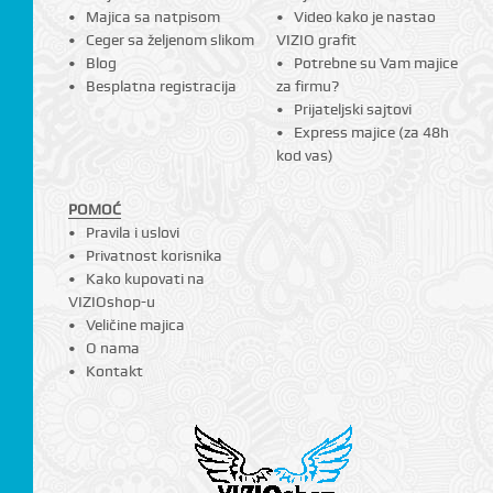
Majica sa natpisom
Video kako je nastao
Ceger sa željenom slikom
VIZIO grafit
Blog
Potrebne su Vam majice
Besplatna registracija
za firmu?
Prijateljski sajtovi
Express majice (za 48h
kod vas)
POMOĆ
Pravila i uslovi
Privatnost korisnika
Kako kupovati na
VIZIOshop-u
Veličine majica
O nama
Kontakt