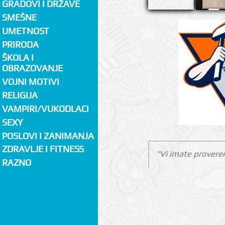
GRADOVI I DRŽAVE
SMEŠNE
UMETNOST
PRIRODA
ŠKOLA I
OBRAZOVANJE
VOJNI MOTIVI
RELIGIJA
VAMPIRI/VUKODLACI
SEXY
POSLOVI I ZANIMANJA
ZDRAVLJE I FITNESS
"Vi imate proveren
RAZNO