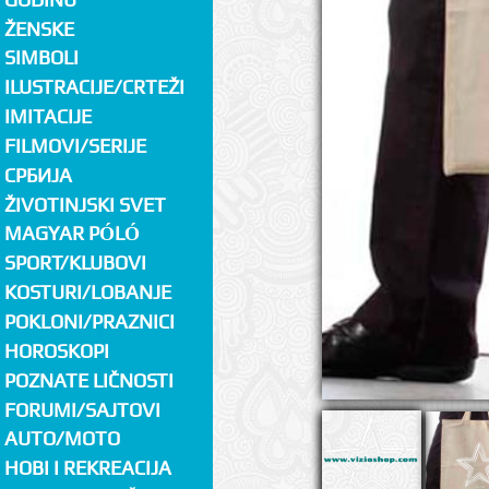
ŽENSKE
SIMBOLI
ILUSTRACIJE/CRTEŽI
IMITACIJE
FILMOVI/SERIJE
СРБИЈА
ŽIVOTINJSKI SVET
MAGYAR PÓLÓ
SPORT/KLUBOVI
KOSTURI/LOBANJE
POKLONI/PRAZNICI
HOROSKOPI
POZNATE LIČNOSTI
FORUMI/SAJTOVI
AUTO/MOTO
HOBI I REKREACIJA