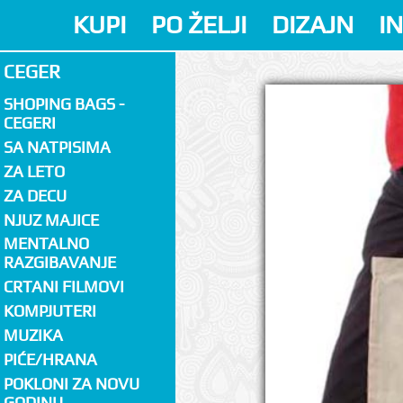
KUPI
PO ŽELJI
DIZAJN
I
CEGER
SHOPING BAGS -
CEGERI
SA NATPISIMA
ZA LETO
ZA DECU
NJUZ MAJICE
MENTALNO
RAZGIBAVANJE
CRTANI FILMOVI
KOMPJUTERI
MUZIKA
PIĆE/HRANA
POKLONI ZA NOVU
GODINU