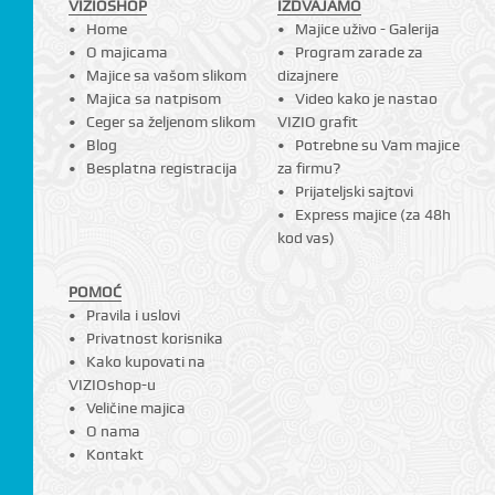
VIZIOSHOP
IZDVAJAMO
Home
Majice uživo - Galerija
O majicama
Program zarade za
Majice sa vašom slikom
dizajnere
Majica sa natpisom
Video kako je nastao
Ceger sa željenom slikom
VIZIO grafit
Blog
Potrebne su Vam majice
Besplatna registracija
za firmu?
Prijateljski sajtovi
Express majice (za 48h
kod vas)
POMOĆ
Pravila i uslovi
Privatnost korisnika
Kako kupovati na
VIZIOshop-u
Veličine majica
O nama
Kontakt