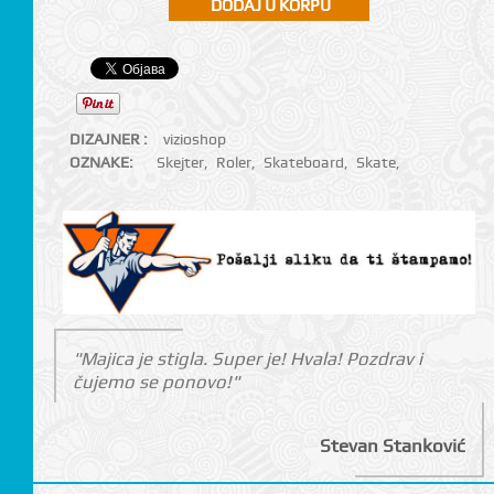
DIZAJNER :
vizioshop
OZNAKE:
Skejter
,
Roler
,
Skateboard
,
Skate
,
"Majica je stigla. Super je! Hvala! Pozdrav i
čujemo se ponovo!"
Stevan Stanković