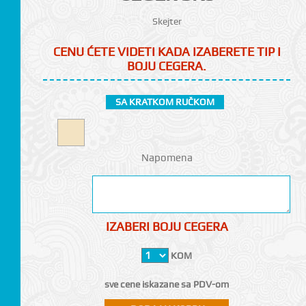
Skejter
CENU ĆETE VIDETI KADA IZABERETE TIP I
BOJU CEGERA.
SA KRATKOM RUČKOM
CI
Napomena
IZABERI BOJU CEGERA
KOM
sve cene iskazane sa PDV-om