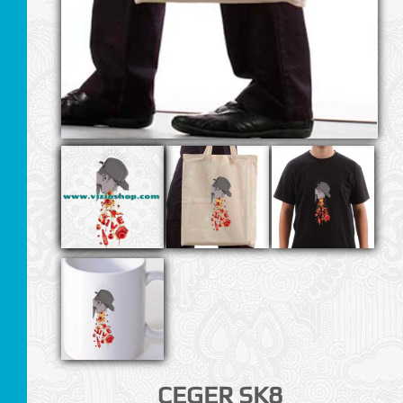
I
CEGER SK8