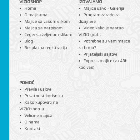
VIZIOSHOP
IZDVAJAMO
Home
Majice uživo - Galerija
O majicama
Program zarade za
Majice sa vašom slikom
dizajnere
Majica sa natpisom
Video kako je nastao
Ceger sa željenom slikom
VIZIO grafit
Blog
Potrebne su Vam majice
Besplatna registracija
za firmu?
Prijateljski sajtovi
Express majice (za 48h
kod vas)
POMOĆ
Pravila i uslovi
Privatnost korisnika
Kako kupovati na
VIZIOshop-u
Veličine majica
O nama
Kontakt