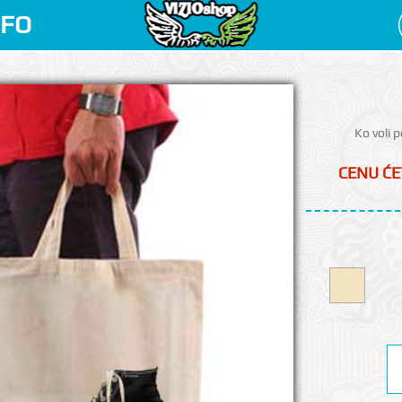
NFO
Ko voli 
CENU ĆE