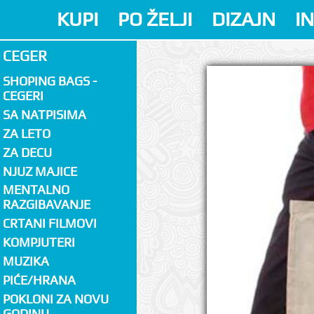
KUPI
PO ŽELJI
DIZAJN
I
CEGER
SHOPING BAGS -
CEGERI
SA NATPISIMA
ZA LETO
ZA DECU
NJUZ MAJICE
MENTALNO
RAZGIBAVANJE
CRTANI FILMOVI
KOMPJUTERI
MUZIKA
PIĆE/HRANA
POKLONI ZA NOVU
GODINU