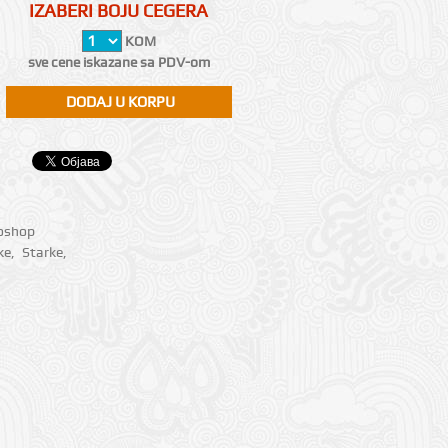
IZABERI BOJU CEGERA
KOM
sve cene iskazane sa PDV-om
ioshop
ke
,
Starke
,