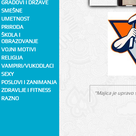
GRADOVI I DRŽAVE
SMEŠNE
UMETNOST
PRIRODA
ŠKOLA I
OBRAZOVANJE
VOJNI MOTIVI
RELIGIJA
VAMPIRI/VUKODLACI
SEXY
POSLOVI I ZANIMANJA
ZDRAVLJE I FITNESS
"Majica je upravo s
RAZNO