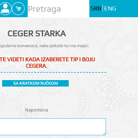
SRB
ENG
CEGER STARKA
popularne konversice, neka pokaže to i na majici.
TE VIDETI KADA IZABERETE TIP I BOJU
CEGERA.
SA KRATKOM RUČKOM
Napomena