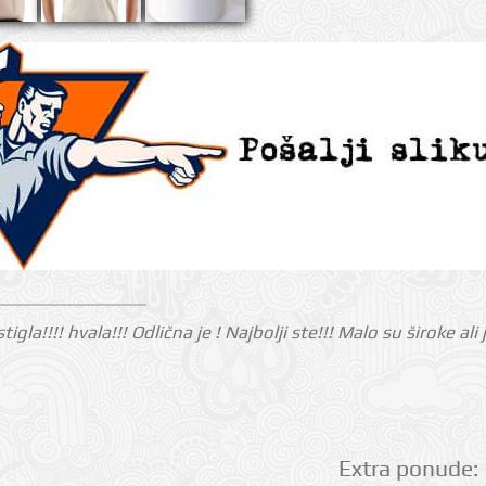
tigla!!!! hvala!!! Odlična je ! Najbolji ste!!! Malo su široke al
Extra ponude: