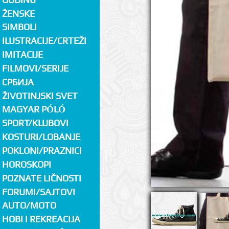
ŽENSKE
SIMBOLI
ILUSTRACIJE/CRTEŽI
IMITACIJE
FILMOVI/SERIJE
СРБИЈА
ŽIVOTINJSKI SVET
MAGYAR PÓLÓ
SPORT/KLUBOVI
KOSTURI/LOBANJE
POKLONI/PRAZNICI
HOROSKOPI
POZNATE LIČNOSTI
FORUMI/SAJTOVI
AUTO/MOTO
HOBI I REKREACIJA