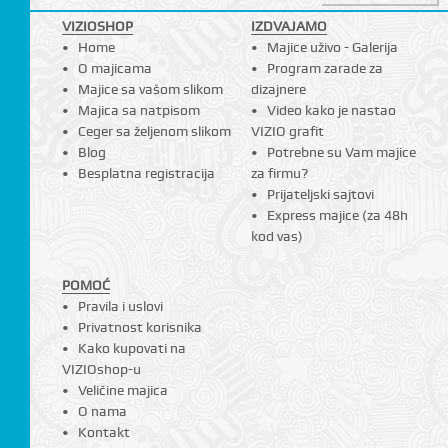
VIZIOSHOP
IZDVAJAMO
Home
Majice uživo - Galerija
O majicama
Program zarade za
Majice sa vašom slikom
dizajnere
Majica sa natpisom
Video kako je nastao
Ceger sa željenom slikom
VIZIO grafit
Blog
Potrebne su Vam majice
Besplatna registracija
za firmu?
Prijateljski sajtovi
Express majice (za 48h
kod vas)
POMOĆ
Pravila i uslovi
Privatnost korisnika
Kako kupovati na
VIZIOshop-u
Veličine majica
O nama
Kontakt