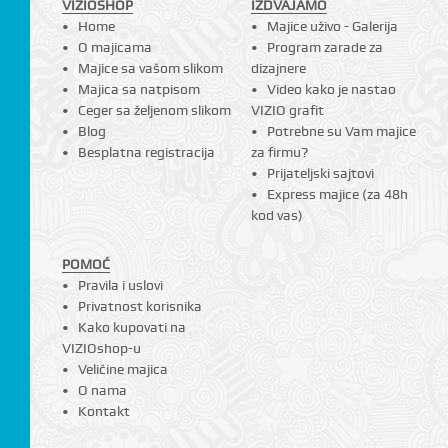
VIZIOSHOP
IZDVAJAMO
Home
Majice uživo - Galerija
O majicama
Program zarade za
Majice sa vašom slikom
dizajnere
Majica sa natpisom
Video kako je nastao
Ceger sa željenom slikom
VIZIO grafit
Blog
Potrebne su Vam majice
Besplatna registracija
za firmu?
Prijateljski sajtovi
Express majice (za 48h
kod vas)
POMOĆ
Pravila i uslovi
Privatnost korisnika
Kako kupovati na
VIZIOshop-u
Veličine majica
O nama
Kontakt